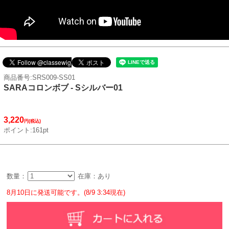
商品番号:SRS009-SS01
SARAコロンボブ - Sシルバー01
3,220
円(税込)
ポイント:161pt
数量：
在庫：あり
8月10日に発送可能です。(8/9 3:34現在)