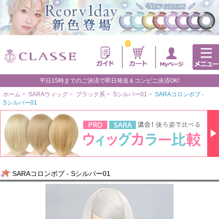
0
平日15時までのご決済で即日発送＆コンビニ決済OK!
ホーム
>
SARAウィッグ
>
ブラック系
>
Sシルバー01
>
SARAコロンボブ -
Sシルバー01
SARAコロンボブ - Sシルバー01