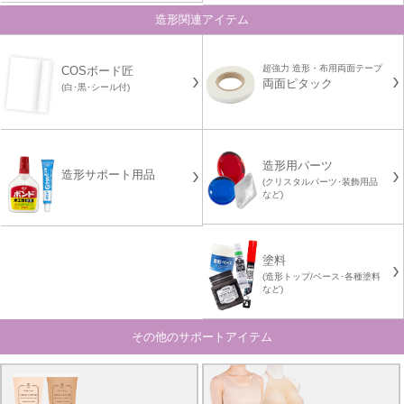
造形関連アイテム
超強力 造形・布用両面テープ
COSボード匠
両面ピタック
(白･黒･シール付)
造形用パーツ
造形サポート用品
(クリスタルパーツ･装飾用品
など)
塗料
(造形トップ/ベース･各種塗料
など)
その他のサポートアイテム