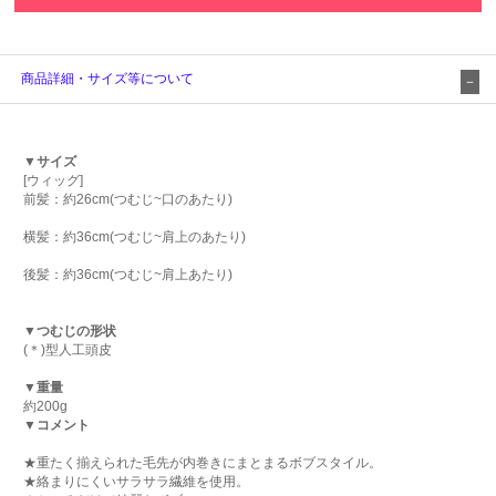
商品詳細・サイズ等について
▼サイズ
[ウィッグ]
前髪：約26cm(つむじ~口のあたり)
横髪：約36cm(つむじ~肩上のあたり)
後髪：約36cm(つむじ~肩上あたり)
▼つむじの形状
(＊)型人工頭皮
▼重量
約200g
▼コメント
★重たく揃えられた毛先が内巻きにまとまるボブスタイル。
★絡まりにくいサラサラ繊維を使用。