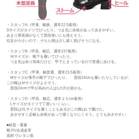
・スタッフA（甲薄、幅狭、通常22.5着用）
Sサイズがタイツでぴったり。つま先に余裕があって歩きやすい。
あまり厚底感がなくて普段使いにも使えそう。
右足が小さいので、そちら側は少し緩く脱げそうになる。
・スタッフB（甲高、幅広、通常23?着用）
Ｍサイズが、靴下を履いてぴったり。
つま先は余り気味だけど、甲でとまっているので普通に歩ける。
・スタッフC（甲薄、幅普通、通常23.5着用）
Mサイズが薄手の靴下でぴったり。 普段24cmも履いたりしているが、
この靴はＭサイズがよさそう。
普段24cmで甲が高めの人はLの方が楽かも。
・スタッフD（甲高、幅広、通常２５cm着用）
Lサイズがタイツで丁度いいくらい。
普段はXLサイズを履くこともあるがこの靴はLで履けた。
歩きやすく足幅も余裕があって痛くなりにくそう。とても歩きやすい
■材質・重量
靴:PU合成皮革
底材:ウレタン底