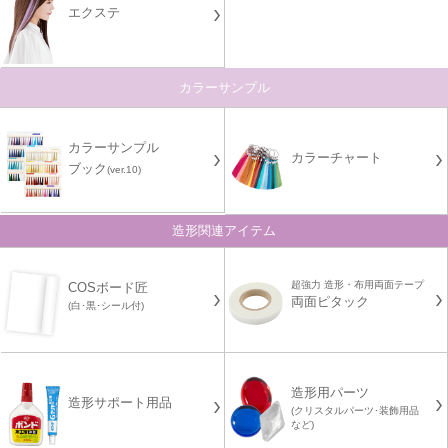
エクステ
カラーサンプル
カラーサンプル
カラーチャート
ブック
(ver.10)
造形関連アイテム
超強力 造形・布用両面テープ
COSボード匠
両面ピタック
(白･黒･シール付)
造形用パーツ
造形サポート用品
(クリスタルパーツ･装飾用品
など)