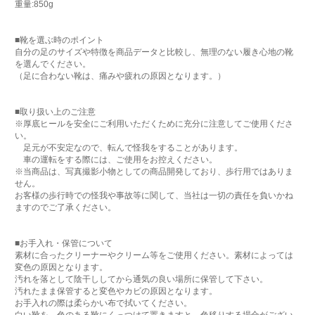
重量:850g
■靴を選ぶ時のポイント
自分の足のサイズや特徴を商品データと比較し、無理のない履き心地の靴
を選んでください。
（足に合わない靴は、痛みや疲れの原因となります。）
■取り扱い上のご注意
※厚底ヒールを安全にご利用いただくために充分に注意してご使用くださ
い。
足元が不安定なので、転んで怪我をすることがあります。
車の運転をする際には、ご使用をお控えください。
※当商品は、写真撮影小物としての商品開発しており、歩行用ではありま
せん。
お客様の歩行時での怪我や事故等に関して、当社は一切の責任を負いかね
ますのでご了承ください。
■お手入れ・保管について
素材に合ったクリーナーやクリーム等をご使用ください。素材によっては
変色の原因となります。
汚れを落として陰干ししてから通気の良い場所に保管して下さい。
汚れたまま保管すると変色やカビの原因となります。
お手入れの際は柔らかい布で拭いてください。