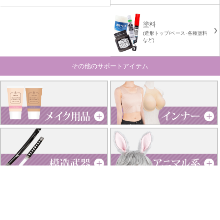
塗料
(造形トップ/ベース･各種塗料
など)
その他のサポートアイテム