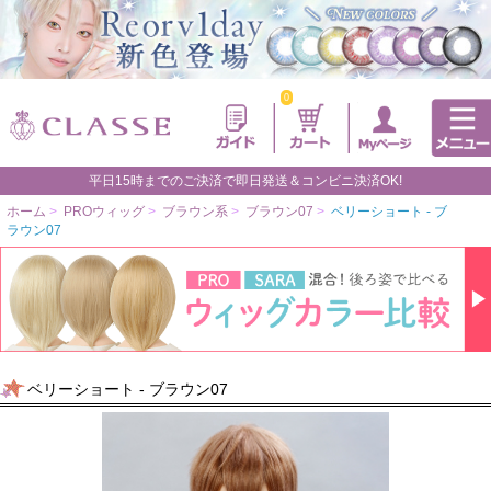
0
平日15時までのご決済で即日発送＆コンビニ決済OK!
ホーム
>
PROウィッグ
>
ブラウン系
>
ブラウン07
>
ベリーショート - ブ
ラウン07
ベリーショート - ブラウン07