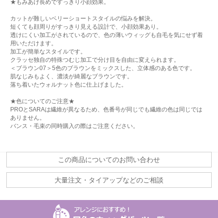
★もみあげ長めですっきり小顔効果。
カットが難しいベリーショートスタイルの悩みを解決。
短くても顔周りがすっきり見える設計で、小顔効果あり。
透けにくい加工がされているので、色の薄いウィッグも自毛を気にせず着
用いただけます。
加工が簡単なスタイルです。
クラッセ独自の特殊つむじ加工で分け目を自由に変えられます。
＜ブラウン07＞5色のブラウンをミックスした、立体感のある色です。
肌なじみもよく、濃淡が綺麗なブラウンです。
落ち着いたウォルナット色に仕上げました。
★色についてのご注意★
PROとSARAは繊維が異なるため、色番号が同じでも繊維の色は同じでは
ありません。
バンス・毛束の同時購入の際はご注意ください。
この商品についてのお問い合わせ
大量注文・タイアップなどのご相談