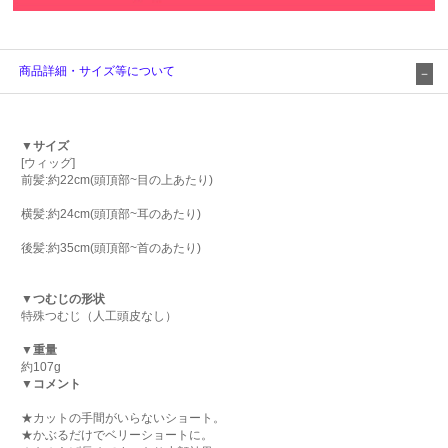
商品詳細・サイズ等について
▼サイズ
[ウィッグ]
前髪:約22cm(頭頂部~目の上あたり)
横髪:約24cm(頭頂部~耳のあたり)
後髪:約35cm(頭頂部~首のあたり)
▼つむじの形状
特殊つむじ（人工頭皮なし）
▼重量
約107g
▼コメント
★カットの手間がいらないショート。
★かぶるだけでベリーショートに。