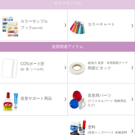
カラーサンプル
カラーサンプル
カラーチャート
ブック
(ver.10)
造形関連アイテム
超強力 造形・布用両面テープ
COSボード匠
両面ピタック
(白･黒･シール付)
造形用パーツ
造形サポート用品
(クリスタルパーツ･装飾用品
など)
塗料
(造形トップ/ベース･各種塗料