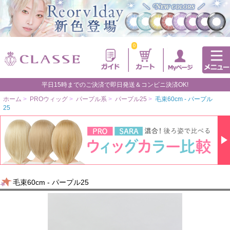
0
平日15時までのご決済で即日発送＆コンビニ決済OK!
ホーム
>
PROウィッグ
>
パープル系
>
パープル25
>
毛束60cm - パープル
25
毛束60cm - パープル25