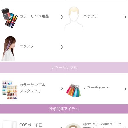
カラーリング用品
ハゲヅラ
エクステ
カラーサンプル
カラーサンプル
カラーチャート
ブック
(ver.10)
造形関連アイテム
超強力 造形・布用両面テープ
COSボード匠