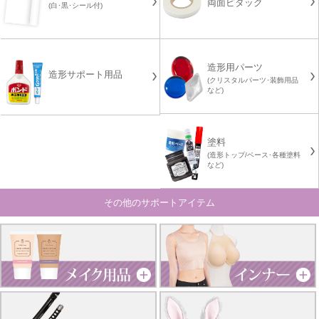
両面ピタック
(白･黒･シール付)
造形用パーツ
造形サポート用品
(クリスタルパーツ･装飾用品
など)
塗料
(造形トップ/ベース･各種塗料
など)
その他のサポートアイテム