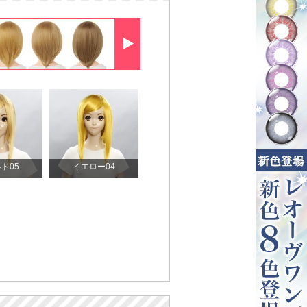
ド05
イエロー04