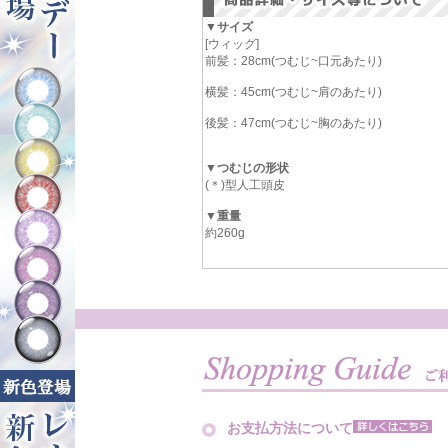
▼サイズ
[ウィッグ]
前髪：28cm(つむじ~口元あたり)
横髪：45cm(つむじ~肩のあたり)
後髪：47cm(つむじ~胸のあたり)
▼つむじの形状
(＊)型人工頭皮
▼重量
約260g
お支払方法について