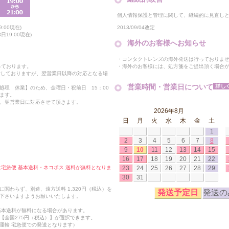
個人情報保護と管理に関して、継続的に見直し
2013/09/04改定
:00現在)
19:00現在)
海外のお客様へお知らせ
・コンタクトレンズの海外発送は行っておりま
・海外のお客様には、処方箋をご提出頂く場合
っております。
付しておりますが、翌営業日以降の対応となる場
営業時間・営業日について
処理 休業】のため、金曜日・祝前日 15：00
ます。
、翌営業日に対応させて頂きます。
2026年8月
日
月
火
水
木
金
土
1
2
3
4
5
6
7
8
9
10
11
12
13
14
15
16
17
18
19
20
21
22
23
24
25
26
27
28
29
合は宅急便 基本送料・ネコポス 送料が無料となりま
30
31
関わらず、別途、遠方送料 1,320円（税込）を
発送予定日
発送の
下さいますようお願いいたします。
も基本送料が無料になる場合があります。
【全国275円（税込）】が選択できます。
運輸 宅急便での発送となります）