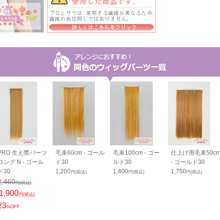
PRO 生え際パーツ
毛束60cm - ゴール
毛束100cm - ゴー
仕上げ用毛束50c
ロング N - ゴール
ド30
ルド30
- ゴールド30
ド30
1,200
1,400
1,750
円(税込)
円(税込)
円(税込)
2,460
円(税込)
1,900
円(税込)
23
%OFF