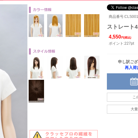
商品番号:CLS001-
ストレート45
4,550
円(税込)
ポイント:227pt
申し訳ござ
再入荷
こ
大量