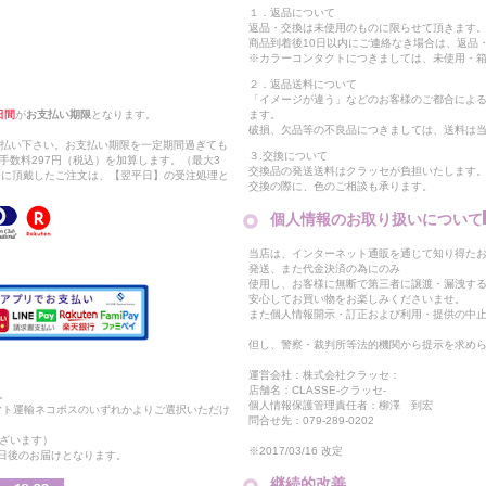
１．返品について
返品・交換は未使用のものに限らせて頂きます
商品到着後10日以内にご連絡なき場合は、返品
※カラーコンタクトにつきましては、未使用・箱
２．返品送料について
「イメージが違う」などのお客様のご都合によ
日間
が
お支払い期限
となります。
ます。
破損、欠品等の不良品につきましては、送料は
支払い下さい。お支払い期限を一定期間過ぎても
３.交換について
手数料297円（税込）を加算します。（最大3
交換品の発送送料はクラッセが負担いたします
以降に頂戴したご注文は、【翌平日】の受注処理と
交換の際に、色のご相談も承ります。
個人情報のお取り扱いについて
当店は、インターネット通販を通じて知り得たお
発送、また代金決済の為にのみ
使用し、お客様に無断で第三者に譲渡・漏洩す
安心してお買い物をお楽しみくださいませ。
また個人情報開示・訂正および利用・提供の中
但し、警察・裁判所等法的機関から提示を求め
運営会社：株式会社クラッセ：
店舗名：CLASSE-クラッセ-
。
個人情報保護管理責任者：柳澤 到宏
マト運輸ネコポスのいずれかよりご選択いただけ
問合せ先：079-289-0202
ざいます）
※2017/03/16 改定
2日後のお届けとなります。
継続的改善