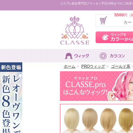
コスプレ総合専門店クラッセ | 平日15時までのご決済
5500
円（
カー
ホーム
>
PROウィッグ
>
ゴールド系