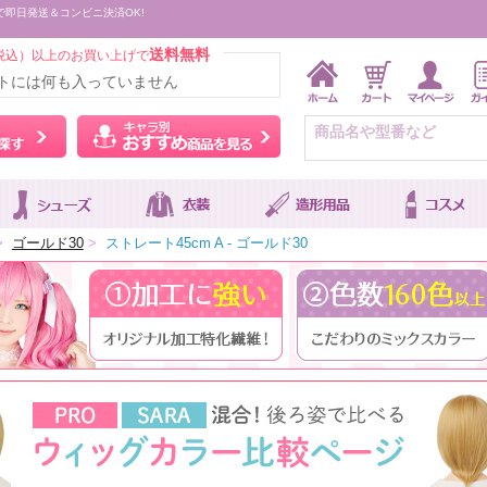
で即日発送＆コンビニ決済OK!
送料無料
税込）以上のお買い上げで
トには何も入っていません
ウィッグをカラーから探す
キャラ別おすすめ商品を
>
ゴールド30
>
ストレート45cm A - ゴールド30