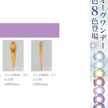
m
バンス40cm - ゴー
バンス80cm - ゴー
PRO 分け目パーツ
PRO 生え際
ルド30
ルド30
- ゴールド30
N - ゴールド3
1,800
2,050
1,800
2,350
円(税込)
円(税込)
円(税込)
円(税込)
1,800
円(税込)
23
%OFF