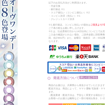
以下のお支払方法がご利用頂けます。
・代金引換
・銀行振込 ※1
・スコア後払い（コンビニ後払い）※2
・コンビニ決済（先払い）※1
・クレジットカード決済
※1.銀行振込、コンビニ先払いの場合は
ご注文より7
ご了承の程をお願い申し上げます。
※2.は、払込票発行日から14日以内にコンビニでお
ご入金の確認がとれない場合、ご請求金額に回収事務
回、合計891円）また、金曜日・祝前日 15：00
なります。
発送方法について
商品のお届けは、兵庫県から発送させていただきます
配送方法は、商品によって、ヤマト運輸 宅急便・ヤ
ます。
（配送業者・配送方法は、予告なく変更する場合がご
お客様へのお届けは離島など一部の地域を除き、1~