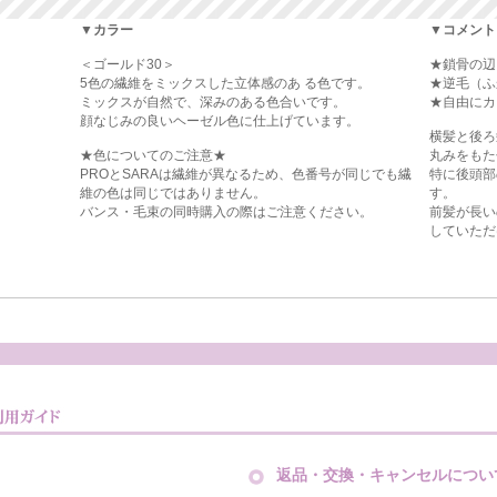
▼カラー
▼コメント
＜ゴールド30＞
★鎖骨の辺
5色の繊維をミックスした立体感のあ る色です。
★逆毛（ふ
ミックスが自然で、深みのある色合いです。
★自由にカ
顔なじみの良いヘーゼル色に仕上げています。
横髪と後ろ
★色についてのご注意★
丸みをもた
PROとSARAは繊維が異なるため、色番号が同じでも繊
特に後頭部
維の色は同じではありません。
す。
バンス・毛束の同時購入の際はご注意ください。
前髪が長い
していただ
返品・交換・キャンセルについ