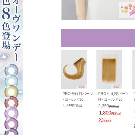
40cm - ゴー
バンス80cm - ゴー
PRO 分け目パーツ
PRO 生え際パーツ
30
ルド30
- ゴールド30
N - ゴールド30
0
2,050
1,800
2,350
円(税込)
円(税込)
円(税込)
円(税込)
1,800
円(税込)
23
%OFF