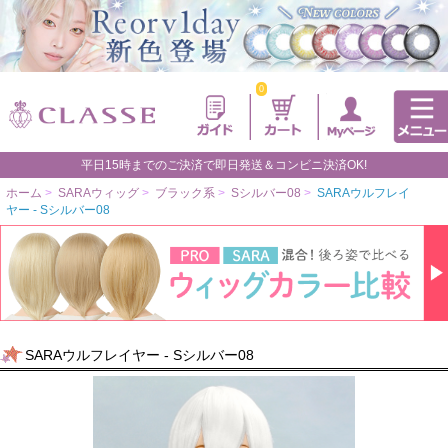
0
平日15時までのご決済で即日発送＆コンビニ決済OK!
ホーム
>
SARAウィッグ
>
ブラック系
>
Sシルバー08
>
SARAウルフレイ
ヤー - Sシルバー08
SARAウルフレイヤー - Sシルバー08