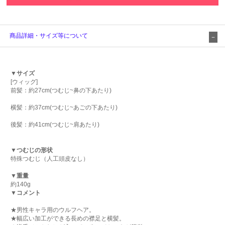
商品詳細・サイズ等について
▼サイズ
[ウィッグ]
前髪：約27cm(つむじ~鼻の下あたり)
横髪：約37cm(つむじ~あごの下あたり)
後髪：約41cm(つむじ~肩あたり)
▼つむじの形状
特殊つむじ（人工頭皮なし）
▼重量
約140g
▼コメント
★男性キャラ用のウルフヘア。
★幅広い加工ができる長めの襟足と横髪。