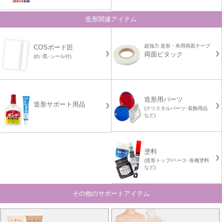
造形関連アイテム
超強力 造形・布用両面テープ
COSボード匠
両面ピタック
(白･黒･シール付)
造形用パーツ
造形サポート用品
(クリスタルパーツ･装飾用品
など)
塗料
(造形トップ/ベース･各種塗料
など)
その他のサポートアイテム