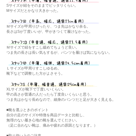
Sサイズが紐をそのままでピッタリくらい。
Mサイズだとかなり大きかった。
Ｍサイズが甲周りぴったり、つま先はかなり余る。
長さはSが丁度いいが、甲がきつくて履けなかった。
Ｍサイズで紐をすこし緩めてちょうど良い。
つま先の長さは長い気もするが、パンツを履けば気にならない。
Ｌサイズが甲周りすこしゆるめ。
靴下などで調整した方がよさそう。
XLサイズが靴下で丁度いいくらい。
甲の高さが普通の人だったら丁度良いくらいと思う。
つま先はかなり長めなので、細身のパンツだと足が大きく見える。
■靴を選ぶときのポイント
自分の足のサイズや特徴を商品データと比較し、
無理のない履き心地の靴を選んでください。
（足に合わない靴は、痛みや疲れの原因となります。）
■取り扱い上のご注意