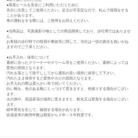
●厚底ヒールを安全にご利用いただくために
充分に注意してご使用ください。足元が不安定なので、転んで怪我をする
ことがあります。
車の運転をする際には、ご使用をお控えください。
●当商品は、写真撮影小物としての商品開発しており、歩行用ではありませ
ん。
お客様の歩行時での怪我や事故等に関して、当社は一切の責任を負いかね
ますのでご了承ください。
●お手入れ・保管について
素材に合ったクリーナーやクリーム等をご使用ください。素材によっては
変色の原因となります。
汚れを落として陰干ししてから通気の良い場所に保管して下さい。
汚れたまま保管すると変色やカビの原因となります。
お手入れの際は柔らかい布で拭いてください。
白い靴を、色のある靴にくっつけて置きますと、色移りする場合がござい
ます。
火の側や、高温多湿の場所に置きますと、軟化又は変形する場合がござい
ます。
経年変化を生じて、破損する場合があります。
合成皮革の耐用年数は製造から２年～５年程度です。