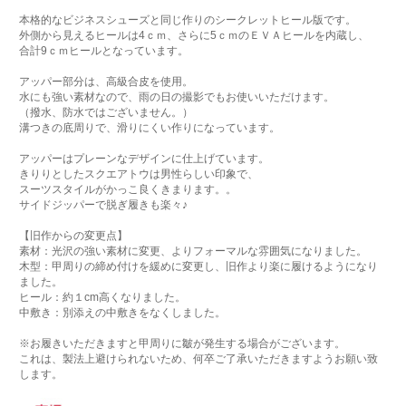
本格的なビジネスシューズと同じ作りのシークレットヒール版です。
外側から見えるヒールは4ｃｍ、さらに5ｃｍのＥＶＡヒールを内蔵し、
合計9ｃｍヒールとなっています。
アッパー部分は、高級合皮を使用。
水にも強い素材なので、雨の日の撮影でもお使いいただけます。
（撥水、防水ではございません。）
溝つきの底周りで、滑りにくい作りになっています。
アッパーはプレーンなデザインに仕上げています。
きりりとしたスクエアトウは男性らしい印象で、
スーツスタイルがかっこ良くきまります。。
サイドジッパーで脱ぎ履きも楽々♪
【旧作からの変更点】
素材：光沢の強い素材に変更、よりフォーマルな雰囲気になりました。
木型：甲周りの締め付けを緩めに変更し、旧作より楽に履けるようになり
ました。
ヒール：約１cm高くなりました。
中敷き：別添えの中敷きをなくしました。
※お履きいただきますと甲周りに皺が発生する場合がございます。
これは、製法上避けられないため、何卒ご了承いただきますようお願い致
します。