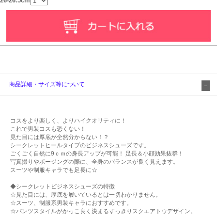
26-26.5cm
商品詳細・サイズ等について
コスをより楽しく、よりハイクオリティに！
これで男装コスも恐くない！
見た目には厚底が全然分からない！？
シークレットヒールタイプのビジネスシューズです。
ごくごく自然に9ｃｍの身長アップが可能！ 足長＆小顔効果抜群！
写真撮りやポージングの際に、全身のバランスが良く見えます。
スーツや制服キャラでも足長に☆
◆シークレットビジネスシューズの特徴
☆見た目には、厚底を履いているとは一切わかりません。
☆スーツ、制服系男装キャラにおすすめです。
☆パンツスタイルがかっこ良く決まるすっきりスクエアトウデザイン。