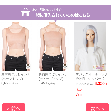
男前胸つぶしインナー
男前胸つぶしインナー
マジックオールバック
(ハーフトップ)
(チューブトップ)
分け目 - シルバー12
3,650
3,450
8,350
9,000
円(税込)
円(税込)
円(税込)
円
(税込)
7
%OFF