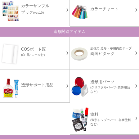
カラーサンプル
カラーチャート
ブック
(ver.10)
造形関連アイテム
超強力 造形・布用両面テープ
COSボード匠
両面ピタック
(白･黒･シール付)
造形用パーツ
造形サポート用品
(クリスタルパーツ･装飾用品
など)
塗料
(造形トップ/ベース･各種塗料
など)