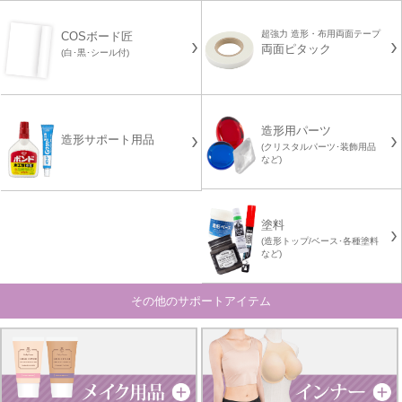
超強力 造形・布用両面テープ
COSボード匠
両面ピタック
(白･黒･シール付)
造形用パーツ
造形サポート用品
(クリスタルパーツ･装飾用品
など)
塗料
(造形トップ/ベース･各種塗料
など)
その他のサポートアイテム