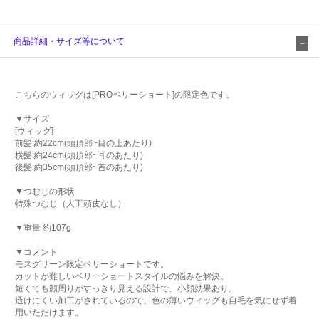
商品詳細・サイズ等について
こちらのウィッグは[PROベリーショート]の限定色です。
▼サイズ
[ウィッグ]
前髪:約22cm(頭頂部~目の上あたり)
横髪:約24cm(頭頂部~耳のあたり)
後髪:約35cm(頭頂部~首のあたり)
▼つむじの形状
特殊つむじ（人工頭皮なし）
▼重量 約107g
▼コメント
モスグリーン限定ベリーショートです。
カットが難しいベリーショートスタイルの悩みを解決。
短くても顔周りがすっきり見える設計で、小顔効果あり。
透けにくい加工がされているので、色の薄いウィッグも自毛を気にせず着
用いただけます。