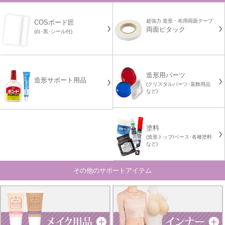
超強力 造形・布用両面テープ
COSボード匠
両面ピタック
(白･黒･シール付)
造形用パーツ
造形サポート用品
(クリスタルパーツ･装飾用品
など)
塗料
(造形トップ/ベース･各種塗料
など)
その他のサポートアイテム