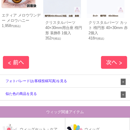
エティア メロウワンデ
ー メロウハニー
クリスタルパーツ
クリスタルパーツ カッ
1,958
円(税込)
40×30mm用台座 楕円
ト 楕円形 40×30mm 赤
形 装飾B 1個入
2個入
352
418
円(税込)
円(税込)
フォトパレード(お客様投稿写真)を見る
似た色の商品を見る
ウィッグ関連アイテム
ウィッグセット・ケア
ウィッグ