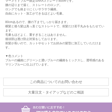
マーメイドブルー限定SARAストレート80cmです。
腰の辺りまで届く、ストレートのロング。
ロングでも絡まりにくいサラサラ繊維。
自由にカット・加工ができるほどよい毛量。
80cmあるので、腰の下までしっかり届きます。
横髪と後ろ髪は真っ直ぐなストレートで、前髪だけ若干丸みをもたせてい
ます。
毛量もほどよく、重すぎることはありません。
後頭部は透け防止対策をしております。
前髪が長いので、カットやセットでお好みの髪型に加工していただけま
す。
▼色コメント
ブルーの繊維にグリーンと濃いブルーの繊維をミックスし、透明感のある
マリンブルーに仕上げています。
この商品についてのお問い合わせ
大量注文・タイアップなどのご相談