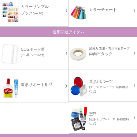
カラーサンプル
カラーチャート
ブック
(ver.10)
造形関連アイテム
超強力 造形・布用両面テープ
COSボード匠
両面ピタック
(白･黒･シール付)
造形用パーツ
造形サポート用品
(クリスタルパーツ･装飾用品
など)
塗料
(造形トップ/ベース･各種塗料
など)