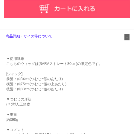
商品詳細・サイズ等について
▼使用繊維
こちらのウィッグは[SARAストレート80cm]の限定色です。
[ウィッグ]
前髪：約34cm(つむじ~顎のあたり)
横髪：約75cm(つむじ~腰の上あたり)
後髪：約83cm(つむじ~腰のあたり)
▼つむじの形状
(＊)型人工頭皮
▼重量
約390g
▼コメント