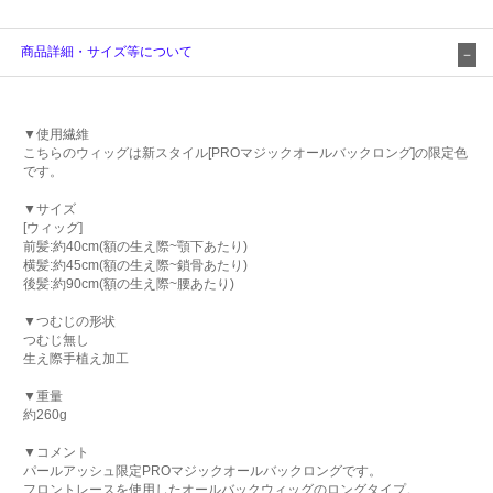
商品詳細・サイズ等について
▼使用繊維
こちらのウィッグは新スタイル[PROマジックオールバックロング]の限定色
です。
▼サイズ
[ウィッグ]
前髪:約40cm(額の生え際~顎下あたり)
横髪:約45cm(額の生え際~鎖骨あたり)
後髪:約90cm(額の生え際~腰あたり)
▼つむじの形状
つむじ無し
生え際手植え加工
▼重量
約260g
▼コメント
パールアッシュ限定PROマジックオールバックロングです。
フロントレースを使用したオールバックウィッグのロングタイプ。