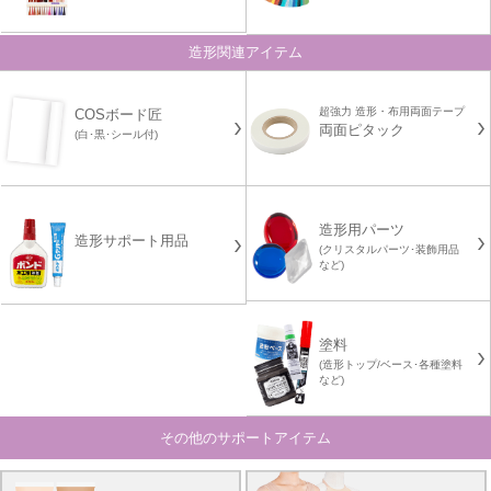
造形関連アイテム
超強力 造形・布用両面テープ
COSボード匠
両面ピタック
(白･黒･シール付)
造形用パーツ
造形サポート用品
(クリスタルパーツ･装飾用品
など)
塗料
(造形トップ/ベース･各種塗料
など)
その他のサポートアイテム