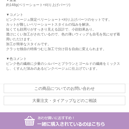
▼重量
約148g(ベリーショート+刈り上げパーツ)
▼コメント
ピンクベージュ限定ベリーショート+刈り上げパーツのセットです。
カットが難しいベリーショートスタイルの悩みを解決。
短くても顔周りがすっきり見える設計で、小顔効果あり。
透けにくい加工がされているので、色の薄いウィッグも自毛を気にせず着
用いただけます。
加工が簡単なスタイルです。
クラッセ独自の特殊つむじ加工で分け目を自由に変えられます。
▼色コメント
ピンク色の繊維に少量のシルバーとブラウンとゴールドの繊維をミックス
し、くすんだ深みのあるピンクベージュに仕上げています。
この商品についてのお問い合わせ
大量注文・タイアップなどのご相談