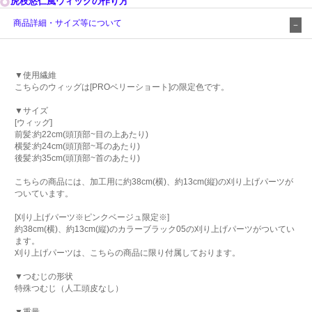
虎枝悠仁風ウィッグの作り方
商品詳細・サイズ等について
▼使用繊維
こちらのウィッグは[PROベリーショート]の限定色です。
▼サイズ
[ウィッグ]
前髪:約22cm(頭頂部~目の上あたり)
横髪:約24cm(頭頂部~耳のあたり)
後髪:約35cm(頭頂部~首のあたり)
こちらの商品には、加工用に約38cm(横)、約13cm(縦)の刈り上げパーツが
ついています。
[刈り上げパーツ※ピンクベージュ限定※]
約38cm(横)、約13cm(縦)のカラーブラック05の刈り上げパーツがついてい
ます。
刈り上げパーツは、こちらの商品に限り付属しております。
▼つむじの形状
特殊つむじ（人工頭皮なし）