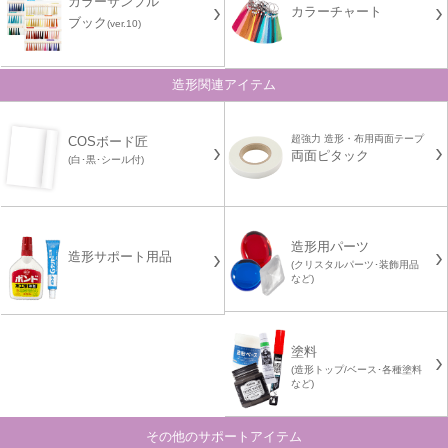
カラーサンプル
カラーチャート
ブック
(ver.10)
造形関連アイテム
超強力 造形・布用両面テープ
COSボード匠
両面ピタック
(白･黒･シール付)
造形用パーツ
造形サポート用品
(クリスタルパーツ･装飾用品
など)
塗料
(造形トップ/ベース･各種塗料
など)
その他のサポートアイテム