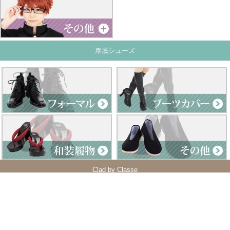
厚底シューズ
Clad by Classe