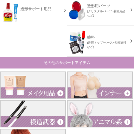
造形用パーツ
造形サポート用品
(クリスタルパーツ･装飾用品
など)
塗料
(造形トップ/ベース･各種塗料
など)
その他のサポートアイテム