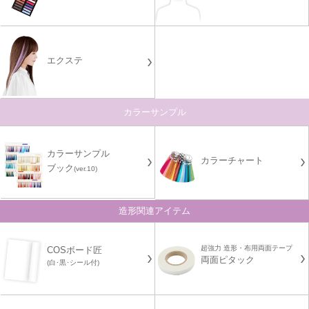
エクステ
カラーサンプル
カラーサンプル
カラーチャート
ブック
(ver.10)
造形関連アイテム
超強力 造形・布用両面テープ
COSボード匠
両面ピタック
(白･黒･シール付)