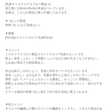
[毛束※ミステリアスブルー限定※]
加工用に100cm×45cmの毛束がついています。
毛束は、こちらの商品に限り付属しております。
▼つむじの形状
特殊つむじ(人工頭皮なし)
▼重量
約215g(スマートウルフ+毛束45cm)
▼コメント
ミステリアスブルー限定スマートウルフ+毛束のセットです。
程よい逆毛（ふかし）で毛量たっぷりなのに頭が大きくなりすぎない。
もみあげ長めで小顔効果あり。
外はね加工しやすいよう、毛先に外向きパーマが入っています。
逆毛（ふかし）は少なめで、毛量を増やした加工しやすいウィッグです。
男性っぽいイメージとシルエットを重視し、かっこいい雰囲気に。
前髪ともみあげが長めなのでキャラに合わせて自由にカット・加工ができ
ます。
クラッセ独自の特殊つむじ加工で分け目を自由に変えられます。
▼色コメント
ネイビーの繊維に少量のグリーンの繊維をミックスし、くすんだ深みのあ