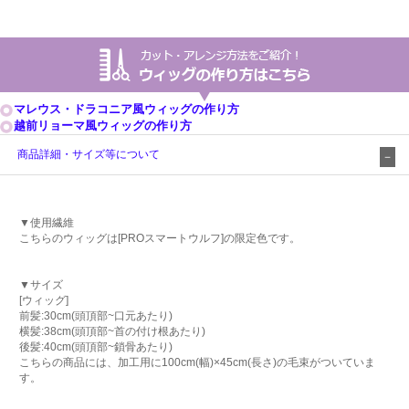
マレウス・ドラコニア風ウィッグの作り方
越前リョーマ風ウィッグの作り方
商品詳細・サイズ等について
▼使用繊維
こちらのウィッグは[PROスマートウルフ]の限定色です。
▼サイズ
[ウィッグ]
前髪:30cm(頭頂部~口元あたり)
横髪:38cm(頭頂部~首の付け根あたり)
後髪:40cm(頭頂部~鎖骨あたり)
こちらの商品には、加工用に100cm(幅)×45cm(長さ)の毛束がついていま
す。