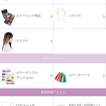
カラーリング用品
ハゲヅラ
エクステ
カラーサンプル
カラーサンプル
カラーチャート
ブック
(ver.10)
造形関連アイテム
超強力 造形・布用両面テープ
COSボード匠