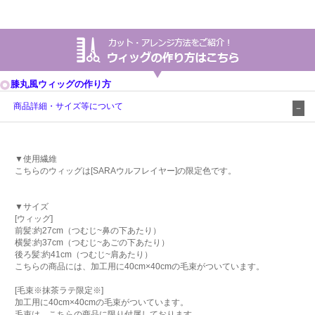
膝丸風ウィッグの作り方
商品詳細・サイズ等について
▼使用繊維
こちらのウィッグは[SARAウルフレイヤー]の限定色です。
▼サイズ
[ウィッグ]
前髪:約27cm（つむじ~鼻の下あたり）
横髪:約37cm（つむじ~あごの下あたり）
後ろ髪:約41cm（つむじ~肩あたり）
こちらの商品には、加工用に40cm×40cmの毛束がついています。
[毛束※抹茶ラテ限定※]
加工用に40cm×40cmの毛束がついています。
毛束は、こちらの商品に限り付属しております。