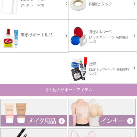
両面ピタック
(白･黒･シール付)
造形用パーツ
造形サポート用品
(クリスタルパーツ･装飾用品
など)
塗料
(造形トップ/ベース･各種塗料
など)
その他のサポートアイテム