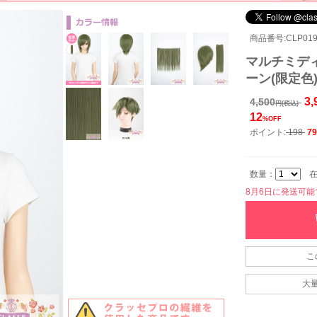
商品番号:CLP019
マルチミディ
ーン(限定色
3,
4,500
円(税込)
12
%OFF
ポイント:
198
79
数量：
在
8月6日に発送可能です
こ
大