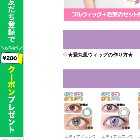
★鶯丸風ウィッグの作り方★
ッとスマホス
コニシ ボンド Ｇク
エティア ジュレワ
エティア ルフレワ