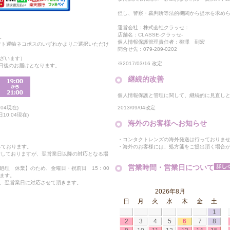
但し、警察・裁判所等法的機関から提示を求め
運営会社：株式会社クラッセ：
店舗名：CLASSE-クラッセ-
。
個人情報保護管理責任者：柳澤 到宏
マト運輸ネコポスのいずれかよりご選択いただけ
問合せ先：079-289-0202
ざいます）
※2017/03/16 改定
2日後のお届けとなります。
継続的改善
個人情報保護と管理に関して、継続的に見直し
2013/09/04改定
04現在)
10:04現在)
海外のお客様へお知らせ
・コンタクトレンズの海外発送は行っておりま
・海外のお客様には、処方箋をご提出頂く場合
っております。
付しておりますが、翌営業日以降の対応となる場
営業時間・営業日について
処理 休業】のため、金曜日・祝前日 15：00
ます。
、翌営業日に対応させて頂きます。
2026年8月
日
月
火
水
木
金
土
1
2
3
4
5
6
7
8