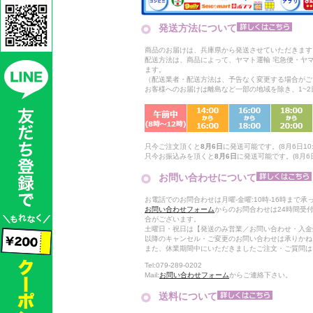
発送方法について
商品のお届けは、兵庫県から発送させていただきます
配送方法は、商品によって、ヤマト運輸 宅急便・ヤ
ます。
（配送業者・配送方法は、予告なく変更する場合がご
お客様へのお届けは離島など一部の地域を除き、1~
只今ご注文頂くと
8月6日
に発送可能です。(8月6日10:
只今お振込みを頂くと
8月6日
に発送可能です。(8月6日
お問い合わせについて
お電話でのお問合わせは月曜-金曜:10時-16時まで承
お問い合わせフォーム
からのお問合わせは24時間受
合がございます。
土曜日・祝日は【発送のみ営業／お問い合わせ・入金
以降のキャンセル・ご変更のお問い合わせは承りかね
また、休業期間中にいただきましたご注文・ご質問は
Tel:079-289-0202
Mail:
お問い合わせフォーム
からご連絡下さい。
送料について