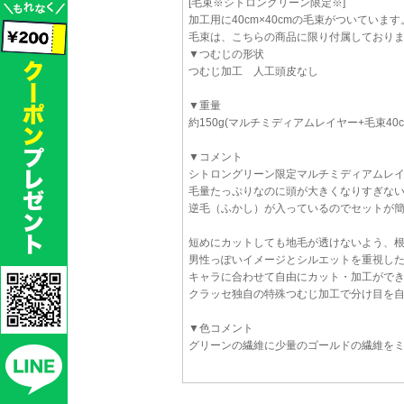
[毛束※シトロングリーン限定※]
加工用に40cm×40cmの毛束がついています
毛束は、こちらの商品に限り付属しており
▼つむじの形状
つむじ加工 人工頭皮なし
▼重量
約150g(マルチミディアムレイヤー+毛束40c
▼コメント
シトロングリーン限定マルチミディアムレ
毛量たっぷりなのに頭が大きくなりすぎな
逆毛（ふかし）が入っているのでセットが
短めにカットしても地毛が透けないよう、
男性っぽいイメージとシルエットを重視し
キャラに合わせて自由にカット・加工がで
クラッセ独自の特殊つむじ加工で分け目を
▼色コメント
グリーンの繊維に少量のゴールドの繊維を