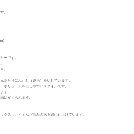
。
ます。
m)
イヤーです。
い。
簡単。
根元あたりにふかし（逆毛）をいれています。
た、ボリュームを出しやすいスタイルです。
きます。
自由に変えられます。
ミックスし、くすんだ深みのある緑に仕上げています。