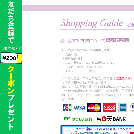
お支払方法について
以下のお支払方法がご利用頂けます。
・代金引換
・銀行振込 ※1
・スコア後払い（コンビニ後払い）※2
・コンビニ決済（先払い）※1
・クレジットカード決済
※1.銀行振込、コンビニ先払いの場合は
ご注文より7
ご了承の程をお願い申し上げます。
※2.は、払込票発行日から14日以内にコンビニでお
ご入金の確認がとれない場合、ご請求金額に回収事務
回、合計891円）また、金曜日・祝前日 15：00
なります。