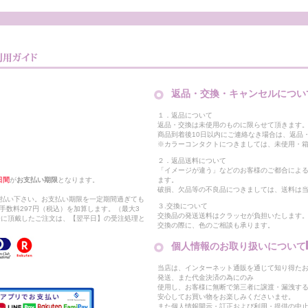
返品・交換・キャンセルについ
１．返品について
返品・交換は未使用のものに限らせて頂きます
商品到着後10日以内にご連絡なき場合は、返品
※カラーコンタクトにつきましては、未使用・箱
２．返品送料について
「イメージが違う」などのお客様のご都合によ
日間
が
お支払い期限
となります。
ます。
破損、欠品等の不良品につきましては、送料は
支払い下さい。お支払い期限を一定期間過ぎても
３.交換について
手数料297円（税込）を加算します。（最大3
交換品の発送送料はクラッセが負担いたします
以降に頂戴したご注文は、【翌平日】の受注処理と
交換の際に、色のご相談も承ります。
個人情報のお取り扱いについて
当店は、インターネット通販を通じて知り得たお
発送、また代金決済の為にのみ
使用し、お客様に無断で第三者に譲渡・漏洩す
安心してお買い物をお楽しみくださいませ。
また個人情報開示・訂正および利用・提供の中