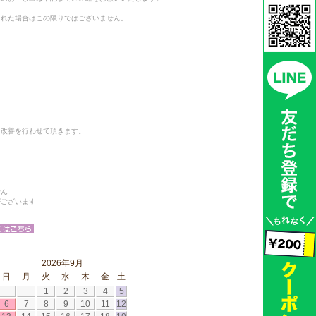
られた場合はこの限りではございません。
と改善を行わせて頂きます。
せん
がございます
2026年9月
日
月
火
水
木
金
土
1
2
3
4
5
6
7
8
9
10
11
12