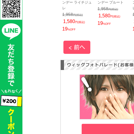
ップ 黒
リヤー 50ml（箱入
ンデー ライチジュ
ンデー プルート
り）
レ
1,958
円(税込)
円(税込)
660
1,958
円(税込)
1,580
円(税込)
円(税込)
1,580
円(税込)
19
%OFF
19
%OFF