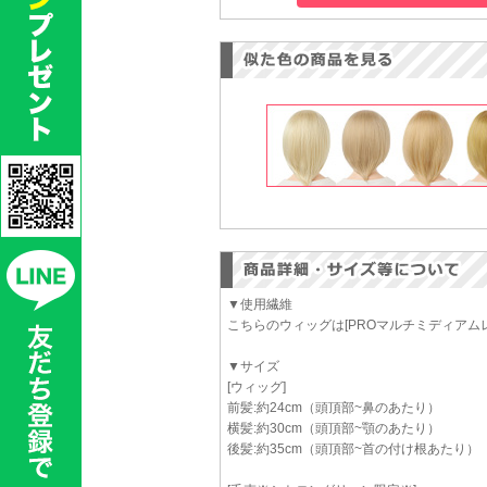
▼使用繊維
こちらのウィッグは[PROマルチミディアム
▼サイズ
[ウィッグ]
前髪:約24cm（頭頂部~鼻のあたり）
横髪:約30cm（頭頂部~顎のあたり）
後髪:約35cm（頭頂部~首の付け根あたり）