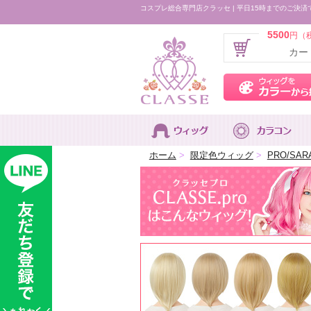
コスプレ総合専門店クラッセ | 平日15時までのご決済
5500
円（
カー
ホーム
>
限定色ウィッグ
>
PRO/SA