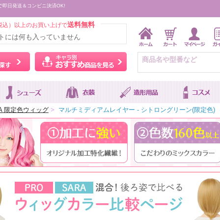
で即日発送＆コンビニ決済OK!
送料無料
税込）以上のお買い上げで
トには何も入っていません
ウィッグをカラーから探す
キャラ別おすすめ商品を
RA 限定色ウィッグ
>
マルチミディアムレイヤー - シトロングリーン(限定色)