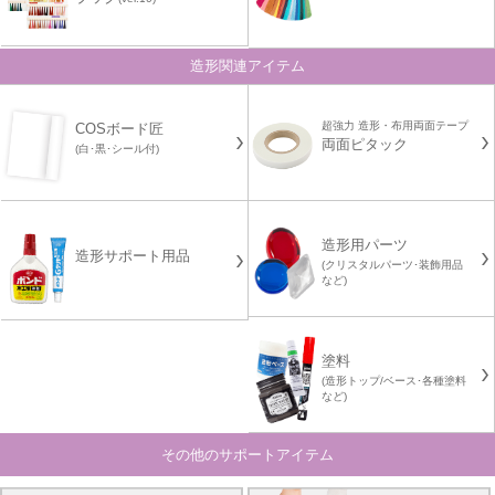
造形関連アイテム
超強力 造形・布用両面テープ
COSボード匠
両面ピタック
(白･黒･シール付)
造形用パーツ
造形サポート用品
(クリスタルパーツ･装飾用品
など)
塗料
(造形トップ/ベース･各種塗料
など)
その他のサポートアイテム