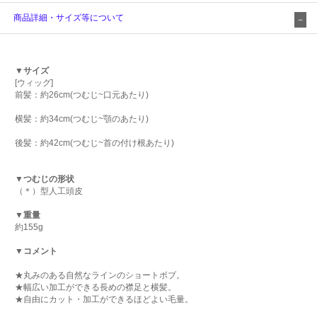
商品詳細・サイズ等について
▼サイズ
[ウィッグ]
前髪：約26cm(つむじ~口元あたり)
横髪：約34cm(つむじ~顎のあたり)
後髪：約42cm(つむじ~首の付け根あたり)
▼つむじの形状
（＊）型人工頭皮
▼重量
約155g
▼コメント
★丸みのある自然なラインのショートボブ。
★幅広い加工ができる長めの襟足と横髪。
★自由にカット・加工ができるほどよい毛量。