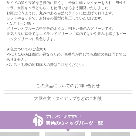
サイドの髪や襟足を意識的に長くし、全体に軽くレイヤーを入れ、男性キ
ャラ、女性キャラどちらにも使用できるよう開発いたしました。
お顔に沿うように、丸みのある自然なラインに仕上げております。
カットやセットで、お好みの髪型に加工していただけます。
＜Sグリーン08＞
グリーンとブルーの中間色のような、明るい発色のグリーンです。
天気の良い室外ではエメラルドグリーン、室内ではやや青みを感じるピー
コックグリーンに発色します。
★色についてのご注意★
PROとSARAは繊維が異なるため、色番号が同じでも繊維の色は同じでは
ありません。
バンス・毛束の同時購入の際はご注意ください。
この商品についてのお問い合わせ
大量注文・タイアップなどのご相談