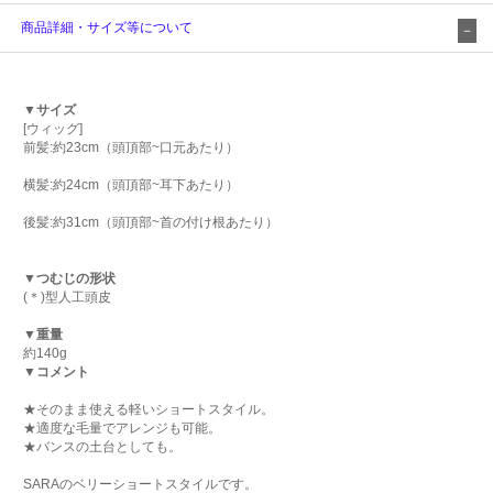
商品詳細・サイズ等について
▼サイズ
[ウィッグ]
前髪:約23cm（頭頂部~口元あたり）
横髪:約24cm（頭頂部~耳下あたり）
後髪:約31cm（頭頂部~首の付け根あたり）
▼つむじの形状
(＊)型人工頭皮
▼重量
約140g
▼コメント
★そのまま使える軽いショートスタイル。
★適度な毛量でアレンジも可能。
★バンスの土台としても。
SARAのベリーショートスタイルです。