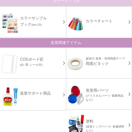
カラーサンプル
カラーサンプル
カラーチャート
ブック
(ver.10)
造形関連アイテム
超強力 造形・布用両面テープ
COSボード匠
両面ピタック
(白･黒･シール付)
造形用パーツ
造形サポート用品
(クリスタルパーツ･装飾用品
など)
塗料
(造形トップ/ベース･各種塗料
など)