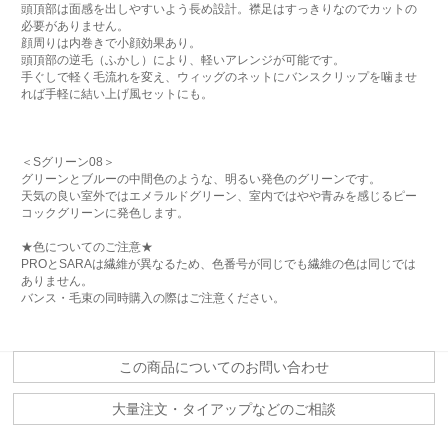
頭頂部は面感を出しやすいよう長め設計。襟足はすっきりなのでカットの
必要がありません。
顔周りは内巻きで小顔効果あり。
頭頂部の逆毛（ふかし）により、軽いアレンジが可能です。
手ぐしで軽く毛流れを変え、ウィッグのネットにバンスクリップを噛ませ
れば手軽に結い上げ風セットにも。
＜Sグリーン08＞
グリーンとブルーの中間色のような、明るい発色のグリーンです。
天気の良い室外ではエメラルドグリーン、室内ではやや青みを感じるピー
コックグリーンに発色します。
★色についてのご注意★
PROとSARAは繊維が異なるため、色番号が同じでも繊維の色は同じでは
ありません。
バンス・毛束の同時購入の際はご注意ください。
この商品についてのお問い合わせ
大量注文・タイアップなどのご相談