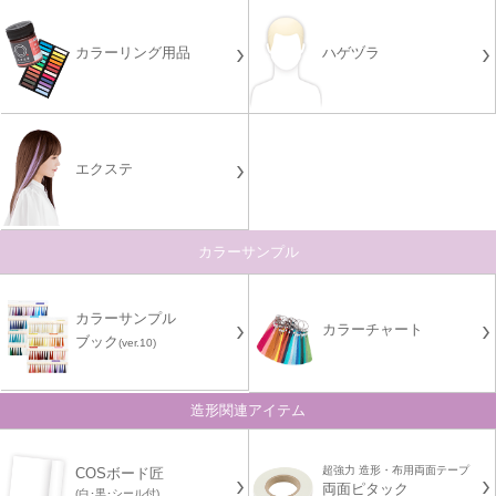
カラーリング用品
ハゲヅラ
エクステ
カラーサンプル
カラーサンプル
カラーチャート
ブック
(ver.10)
造形関連アイテム
超強力 造形・布用両面テープ
COSボード匠
両面ピタック
(白･黒･シール付)