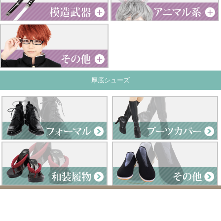
厚底シューズ
Clad by Classe