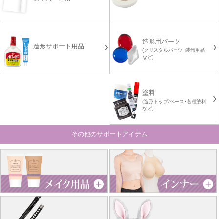
造形用パーツ
造形サポート用品
(クリスタルパーツ･装飾用品
など)
塗料
(造形トップ/ベース･各種塗料
など)
その他のサポートアイテム