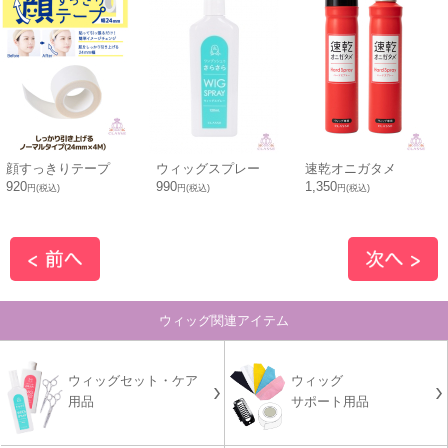
顔すっきりテープ
ウィッグスプレー
速乾オニガタメ
920
990
1,350
円(税込)
円(税込)
円(税込)
ウィッグ関連アイテム
ウィッグセット・ケア
ウィッグ
用品
サポート用品