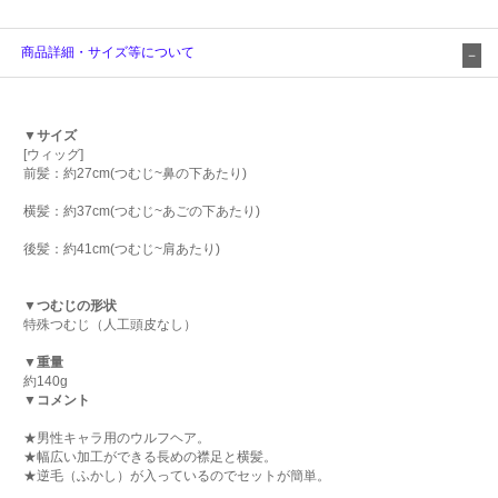
商品詳細・サイズ等について
▼サイズ
[ウィッグ]
前髪：約27cm(つむじ~鼻の下あたり)
横髪：約37cm(つむじ~あごの下あたり)
後髪：約41cm(つむじ~肩あたり)
▼つむじの形状
特殊つむじ（人工頭皮なし）
▼重量
約140g
▼コメント
★男性キャラ用のウルフヘア。
★幅広い加工ができる長めの襟足と横髪。
★逆毛（ふかし）が入っているのでセットが簡単。