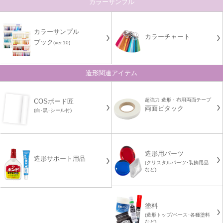
カラーサンプル
カラーサンプル
カラーチャート
ブック
(ver.10)
造形関連アイテム
超強力 造形・布用両面テープ
COSボード匠
両面ピタック
(白･黒･シール付)
造形用パーツ
造形サポート用品
(クリスタルパーツ･装飾用品
など)
塗料
(造形トップ/ベース･各種塗料
など)