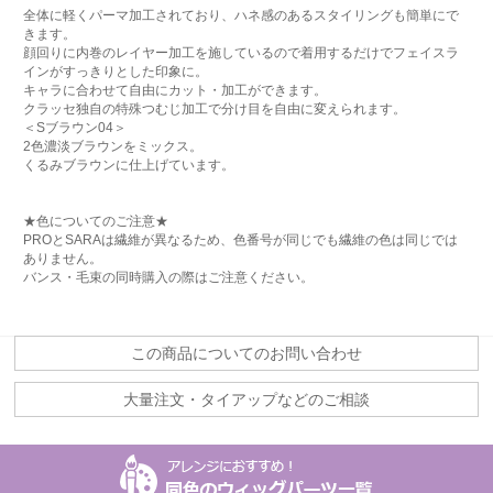
全体に軽くパーマ加工されており、ハネ感のあるスタイリングも簡単にで
きます。
顔回りに内巻のレイヤー加工を施しているので着用するだけでフェイスラ
インがすっきりとした印象に。
キャラに合わせて自由にカット・加工ができます。
クラッセ独自の特殊つむじ加工で分け目を自由に変えられます。
＜Sブラウン04＞
2色濃淡ブラウンをミックス。
くるみブラウンに仕上げています。
★色についてのご注意★
PROとSARAは繊維が異なるため、色番号が同じでも繊維の色は同じでは
ありません。
バンス・毛束の同時購入の際はご注意ください。
この商品についてのお問い合わせ
大量注文・タイアップなどのご相談