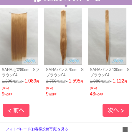
SARA毛束80cm - Sブ
SARAバンス70cm - S
SARAバンス130cm - S
ラウン04
ブラウン04
ブラウン04
1,089
1,595
1,122
1,200
1,750
1,980
円(税込)
円
円(税込)
円
円(税込)
円
(税込)
(税込)
(税込)
9
9
43
%OFF
%OFF
%OFF
フォトパレード(お客様投稿写真)を見る