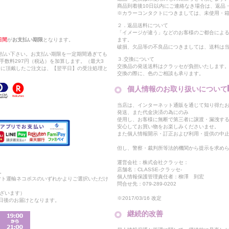
商品到着後10日以内にご連絡なき場合は、返品
※カラーコンタクトにつきましては、未使用・箱
２．返品送料について
「イメージが違う」などのお客様のご都合によ
日間
が
お支払い期限
となります。
ます。
破損、欠品等の不良品につきましては、送料は
支払い下さい。お支払い期限を一定期間過ぎても
３.交換について
手数料297円（税込）を加算します。（最大3
交換品の発送送料はクラッセが負担いたします
以降に頂戴したご注文は、【翌平日】の受注処理と
交換の際に、色のご相談も承ります。
個人情報のお取り扱いについて
当店は、インターネット通販を通じて知り得たお
発送、また代金決済の為にのみ
使用し、お客様に無断で第三者に譲渡・漏洩す
安心してお買い物をお楽しみくださいませ。
また個人情報開示・訂正および利用・提供の中
但し、警察・裁判所等法的機関から提示を求め
運営会社：株式会社クラッセ：
店舗名：CLASSE-クラッセ-
。
個人情報保護管理責任者：柳澤 到宏
マト運輸ネコポスのいずれかよりご選択いただけ
問合せ先：079-289-0202
ざいます）
※2017/03/16 改定
2日後のお届けとなります。
継続的改善