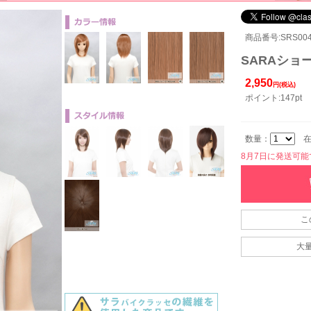
商品番号:SRS004
SARAショー
2,950
円(税込)
ポイント:147pt
数量：
在
8月7日に発送可能です
こ
大