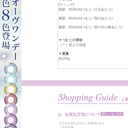
[ウィッグ]
前髪：約26cm(つむじ~口元あたり)
横髪：約34cm(つむじ~顎のあたり)
後髪：約42cm(つむじ~首の付け根あたり)
▼つむじの形状
（＊）型人工頭皮
▼重量
約155g
お支払方法について
以下のお支払方法がご利用頂けます。
・代金引換