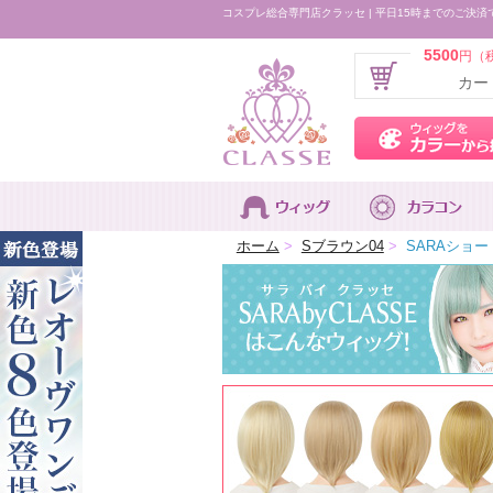
コスプレ総合専門店クラッセ | 平日15時までのご決済
5500
円（
カー
ホーム
>
Sブラウン04
>
SARAショー