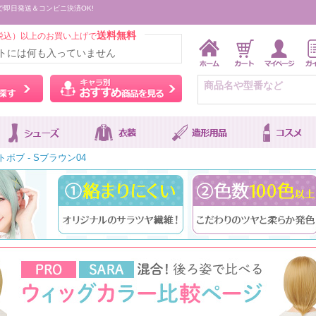
で即日発送＆コンビニ決済OK!
送料無料
税込）以上のお買い上げで
トには何も入っていません
ウィッグをカラーから探す
キャラ別おすすめ商品を
トボブ - Sブラウン04