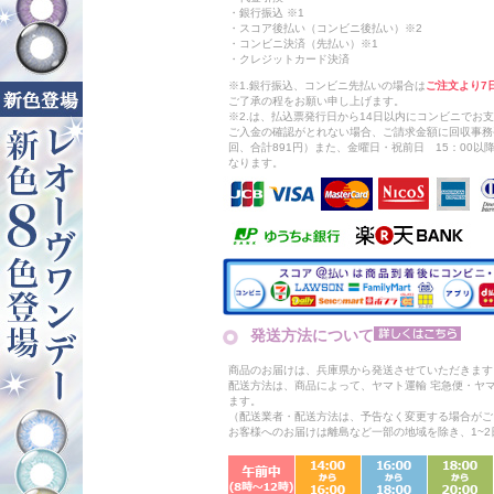
・銀行振込 ※1
・スコア後払い（コンビニ後払い）※2
・コンビニ決済（先払い）※1
・クレジットカード決済
※1.銀行振込、コンビニ先払いの場合は
ご注文より7
ご了承の程をお願い申し上げます。
※2.は、払込票発行日から14日以内にコンビニでお
ご入金の確認がとれない場合、ご請求金額に回収事務
回、合計891円）また、金曜日・祝前日 15：00
なります。
発送方法について
商品のお届けは、兵庫県から発送させていただきます
配送方法は、商品によって、ヤマト運輸 宅急便・ヤ
ます。
（配送業者・配送方法は、予告なく変更する場合がご
お客様へのお届けは離島など一部の地域を除き、1~