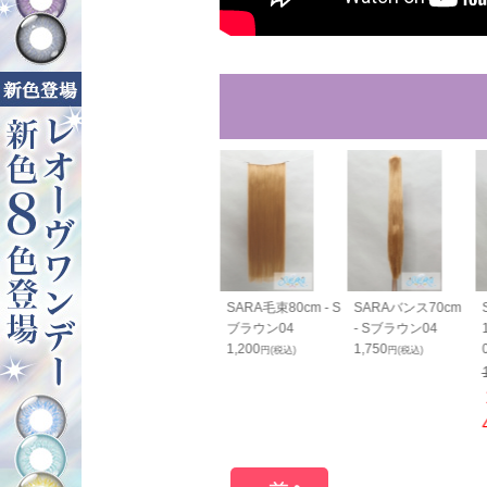
RAすっきりバン
SARAすっきりバン
SARA毛束80cm - S
SARAバンス70cm
cm - Sブラウ
ス70cm - Sブラウ
ブラウン04
- Sブラウン04
ン04
1,200
1,750
円(税込)
円(税込)
0
1,800
円(税込)
円(税込)