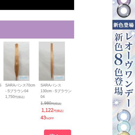
S
SARAバンス70cm
SARAバンス
SARAすっきりバン
SARAすっき
- Sブラウン04
130cm - Sブラウン
ス40cm - Sブラウ
ス70cm - S
1,750
04
ン04
ン04
円(税込)
1,400
1,800
1,980
円(税込)
円(税込)
円(税込)
1,122
円(税込)
43
%OFF