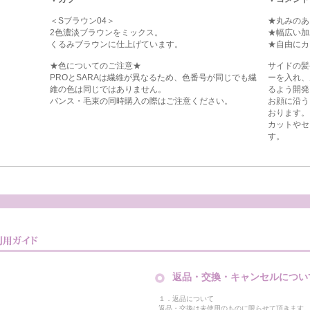
＜Sブラウン04＞
★丸みのあ
2色濃淡ブラウンをミックス。
★幅広い加
くるみブラウンに仕上げています。
★自由にカ
★色についてのご注意★
サイドの髪
PROとSARAは繊維が異なるため、色番号が同じでも繊
ーを入れ、
維の色は同じではありません。
るよう開発
バンス・毛束の同時購入の際はご注意ください。
お顔に沿う
おります。
カットやセ
す。
返品・交換・キャンセルについ
１．返品について
返品・交換は未使用のものに限らせて頂きます