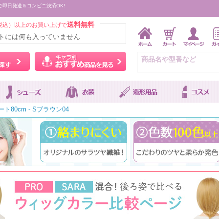
で即日発送＆コンビニ決済OK!
送料無料
税込）以上のお買い上げで
トには何も入っていません
ウィッグをカラーから探す
キャラ別おすすめ商品を
ト80cm - Sブラウン04