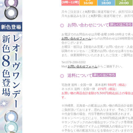
只今ご注文頂くと
8月7日
に発送可能です。(8月7日3:2
只今お振込みを頂くと
8月7日
に発送可能です。(8月7日
お問い合わせについて
お電話でのお問合わせは月曜-金曜:10時-16時まで承
お問い合わせフォーム
からのお問合わせは24時間受
合がございます。
土曜日・祝日は【発送のみ営業／お問い合わせ・入金
以降のキャンセル・ご変更のお問い合わせは承りかね
また、休業期間中にいただきましたご注文・ご質問は
Tel:079-289-0202
Mail:
お問い合わせフォーム
からご連絡下さい。
送料について
宅急便 送料：全国一律 基本送料
550円（税込）
ネコポス 送料：全国一律
275円（税込）
お買い物の商品合計金額が5,500円(税込)以上の場
す。
※沖縄県、北海道への配送はお買い物の商品合計金額に
ご負担頂いております。恐れ入りますが、予めご了承
※代金引換の場合、代引手数料が別途加算されます。
※キャンペーンなどにより、5,500円(税込)未満で
※サンプルブックのみの場合はサンプルブック専用便
（ウィッグや他のアイテムと同時購入の場合はヤマト
※予告なく他の配送方法となる場合がございますので