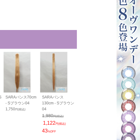
S
SARAバンス70cm
SARAバンス
SARAすっきりバン
SARAすっき
- Sブラウン04
130cm - Sブラウン
ス40cm - Sブラウ
ス70cm - S
1,750
04
ン04
ン04
円(税込)
1,400
1,800
1,980
円(税込)
円(税込)
円(税込)
1,122
円(税込)
43
%OFF