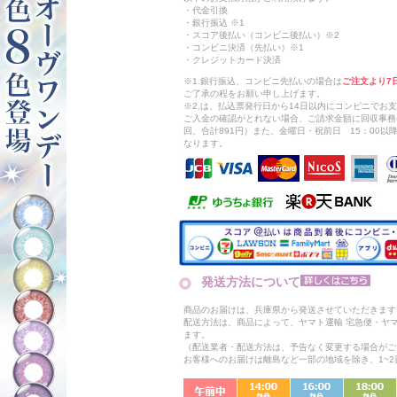
・代金引換
・銀行振込 ※1
・スコア後払い（コンビニ後払い）※2
・コンビニ決済（先払い）※1
・クレジットカード決済
※1.銀行振込、コンビニ先払いの場合は
ご注文より7
ご了承の程をお願い申し上げます。
※2.は、払込票発行日から14日以内にコンビニでお
ご入金の確認がとれない場合、ご請求金額に回収事務
回、合計891円）また、金曜日・祝前日 15：00
なります。
発送方法について
商品のお届けは、兵庫県から発送させていただきます
配送方法は、商品によって、ヤマト運輸 宅急便・ヤ
ます。
（配送業者・配送方法は、予告なく変更する場合がご
お客様へのお届けは離島など一部の地域を除き、1~