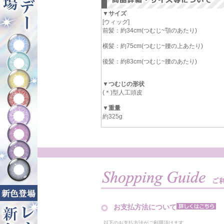
▼サイズ
[ウィッグ]
前髪：約34cm(つむじ~顎のあたり)
横髪：約75cm(つむじ~腰の上あたり)
後髪：約83cm(つむじ~腰のあたり)
▼つむじの形状
(＊)型人工頭皮
▼重量
約325g
お支払方法について
以下のお支払方法がご利用頂けます。