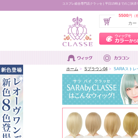
コスプレ総合専門店クラッセ | 平日15時までのご決済
5500
円（
カー
ホーム
>
Sブラウン04
>
SARAストレー