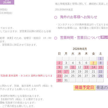
個人情報保護と管理に関して、継続的に見直し
2013/09/04改定
9現在)
3:29現在)
海外のお客様へお知らせ
・コンタクトレンズの海外発送は行っておりま
・海外のお客様には、処方箋をご提出頂く場合
っております。
付しておりますが、翌営業日以降の対応となる場
営業時間・営業日について
処理 休業】のため、金曜日・祝前日 15：00
ます。
、翌営業日に対応させて頂きます。
2026年8月
日
月
火
水
木
金
土
1
2
3
4
5
6
7
8
9
10
11
12
13
14
15
16
17
18
19
20
21
22
23
24
25
26
27
28
29
合は宅急便 基本送料・ネコポス 送料が無料となりま
30
31
関わらず、別途、遠方送料 1,320円（税込）を
発送予定日
発送の
下さいますようお願いいたします。
も基本送料が無料になる場合があります。
【全国275円（税込）】が選択できます。
運輸 宅急便での発送となります）
、ご了承の程をお願いたします。