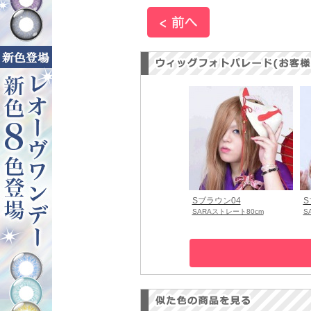
Sブラウン04
S
SARAストレート80cm
S