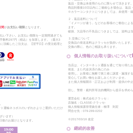
返品・交換は未使用のものに限らせて頂きます
商品到着後10日以内にご連絡なき場合は、返品
※カラーコンタクトにつきましては、未使用・箱
２．返品送料について
「イメージが違う」などのお客様のご都合によ
日間
が
お支払い期限
となります。
ます。
破損、欠品等の不良品につきましては、送料は
支払い下さい。お支払い期限を一定期間過ぎても
３.交換について
手数料297円（税込）を加算します。（最大3
交換品の発送送料はクラッセが負担いたします
以降に頂戴したご注文は、【翌平日】の受注処理と
交換の際に、色のご相談も承ります。
個人情報のお取り扱いについて
当店は、インターネット通販を通じて知り得たお
発送、また代金決済の為にのみ
使用し、お客様に無断で第三者に譲渡・漏洩す
安心してお買い物をお楽しみくださいませ。
また個人情報開示・訂正および利用・提供の中
但し、警察・裁判所等法的機関から提示を求め
運営会社：株式会社クラッセ：
店舗名：CLASSE-クラッセ-
。
個人情報保護管理責任者：柳澤 到宏
マト運輸ネコポスのいずれかよりご選択いただけ
問合せ先：079-289-0202
ざいます）
※2017/03/16 改定
2日後のお届けとなります。
継続的改善