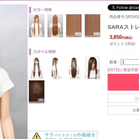
商品番号:SRS001-
SARAストレ
3,850
円(税込)
ポイント:192pt
数量：
8月7日に発送可能です
こ
大