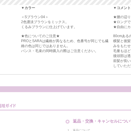
▼カラー
▼コメント
＜Sブラウン04＞
★腰の辺り
2色濃淡ブラウンをミックス。
★ロングで
くるみブラウンに仕上げています。
★自由にカ
★色についてのご注意★
80cmあ
PROとSARAは繊維が異なるため、色番号が同じでも繊
横髪と後髪
維の色は同じではありません。
みをもたせ
バンス・毛束の同時購入の際はご注意ください。
毛量もほど
後頭部は透
前髪が長い
していただ
返品・交換・キャンセルについ
１．返品について