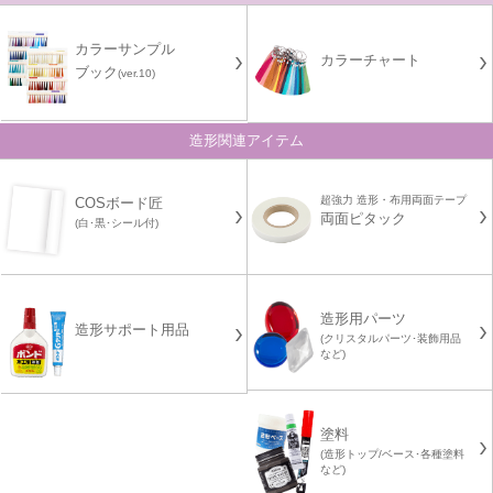
カラーサンプル
カラーチャート
ブック
(ver.10)
造形関連アイテム
超強力 造形・布用両面テープ
COSボード匠
両面ピタック
(白･黒･シール付)
造形用パーツ
造形サポート用品
(クリスタルパーツ･装飾用品
など)
塗料
(造形トップ/ベース･各種塗料
など)