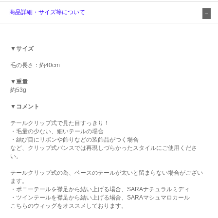
商品詳細・サイズ等について
▼サイズ
毛の長さ：約40cm
▼重量
約53g
▼コメント
テールクリップ式で見た目すっきり！
・毛量の少ない、細いテールの場合
・結び目にリボンや飾りなどの装飾品がつく場合
など、クリップ式バンスでは再現しづらかったスタイルにご使用くださ
い。
テールクリップ式の為、ベースのテールが太いと留まらない場合がござい
ます。
・ポニーテールを襟足から結い上げる場合、SARAナチュラルミディ
・ツインテールを襟足から結い上げる場合、SARAマシュマロカール
こちらのウィッグをオススメしております。