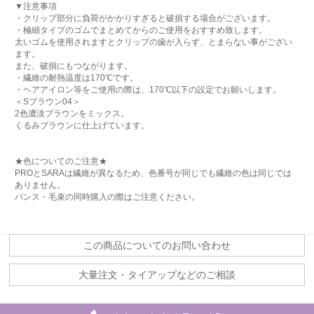
▼注意事項
・クリップ部分に負荷がかかりすぎると破損する場合がございます。
・極細タイプのゴムでまとめてからのご使用をおすすめ致します。
太いゴムを使用されますとクリップの歯が入らず、とまらない事がござい
ます。
また、破損にもつながります。
・繊維の耐熱温度は170℃です。
・ヘアアイロン等をご使用の際は、170℃以下の設定でお願いします。
＜Sブラウン04＞
2色濃淡ブラウンをミックス。
くるみブラウンに仕上げています。
★色についてのご注意★
PROとSARAは繊維が異なるため、色番号が同じでも繊維の色は同じでは
ありません。
バンス・毛束の同時購入の際はご注意ください。
この商品についてのお問い合わせ
大量注文・タイアップなどのご相談