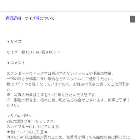
商品詳細・サイズ等について
▼サイズ
サイズ 幅100ｃｍ×長さ80ｃｍ
▼コメント
スタンダードウィッグでは再現できないメッシュや毛量の増量、
一部の長さが極端に長い場合などのスタイルにご使用ください。
幅は100ｃｍと長くなっていますので、お好みの長さに切ってご使用下さ
い。
※ 写真の画像は毛束を4つに折りたたんだ状態です。
※ 製造の都合上、根本に短い毛がある場合がございます。何卒ご了承く
ださい。
＜Sブルー06＞
2色の濃淡ブルーをミックス。
スカイブルーに仕上げています。
★色についてのご注意★
PROとSARAは繊維が異なるため、色番号が同じでも繊維の色は同じでは