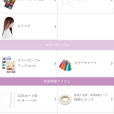
エクステ
カラーサンプル
カラーサンプル
カラーチャート
ブック
(ver.10)
造形関連アイテム
超強力 造形・布用両面テープ
COSボード匠
両面ピタック
(白･黒･シール付)