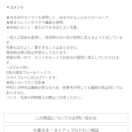
▼コメント
★大きめのカーラーを使用した、ゆるやかなふんわりカールヘア。
★絡まりにくいサラサラ繊維を使用。
★自由にカット・加工ができるほどよい毛量。
Ｉ型人工頭皮を使用し、頭頂部の分け目が自然に見えるよう工夫していま
す。
毛量もほどよく、重すぎることはありません。
後頭部は透け防止対策をしております。
前髪が長いので、カットやセットでお好みの髪型に加工していただけま
す。
＜Sブルー06＞
2色の濃淡ブルーをミックス。
スカイブルーに仕上げています。
★色についてのご注意★
PROとSARAは繊維が異なるため、色番号が同じでも繊維の色は同じでは
ありません。
バンス・毛束の同時購入の際はご注意ください。
この商品についてのお問い合わせ
大量注文・タイアップなどのご相談