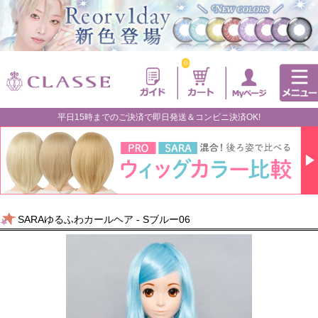
0
平日15時までのご決済で即日発送＆コンビニ決済OK!
SARAゆるふわカールヘア - Sブルー06