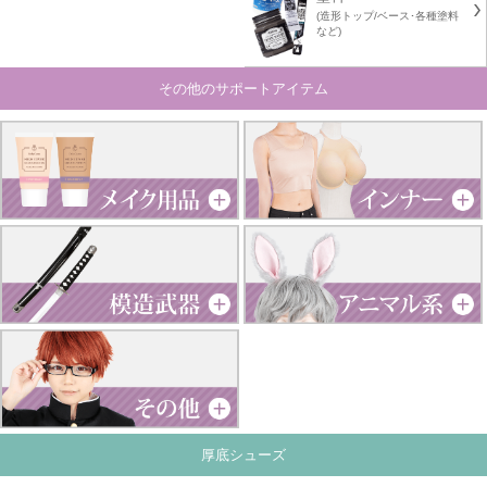
(造形トップ/ベース･各種塗料
など)
その他のサポートアイテム
厚底シューズ