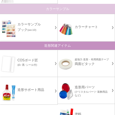
カラーサンプル
カラーサンプル
カラーチャート
ブック
(ver.10)
造形関連アイテム
超強力 造形・布用両面テープ
COSボード匠
両面ピタック
(白･黒･シール付)
造形用パーツ
造形サポート用品
(クリスタルパーツ･装飾用品
など)
塗料