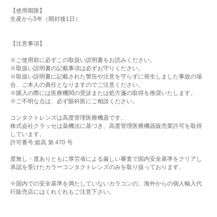
【使用期限】
生産から5年（開封後1日）
【注意事項】
※ご使用前に必ずこの取扱い説明書をお読みください。
※取扱い説明書の記載事項は必ずお守りください。
※取扱い説明書に記載された警告や注意を守らずに発生しました事故の場
合、ご本人の責任となりますのでご注意ください。
※購入の際には医療機関の受診または処方箋の取得を推奨いたします。
※ご不明な点は、必ず眼科医にご相談ください。
コンタクトレンズは高度管理医療機器です。
株式会社クラッセは薬機法に基づき、高度管理医療機器販売業許可を取得
しています。
許可番号:姫高 第 470 号
度無し・度ありともに厚労省による厳しい審査で国内安全基準をクリアし
承認を受けたカラーコンタクトレンズのみを取り扱っております。
※国内での安全基準を満たしていないカラコンの、海外からの個人輸入代
行販売店にはくれぐれもご注意下さい。