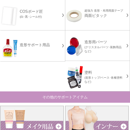
超強力 造形・布用両面テープ
COSボード匠
両面ピタック
(白･黒･シール付)
造形用パーツ
造形サポート用品
(クリスタルパーツ･装飾用品
など)
塗料
(造形トップ/ベース･各種塗料
など)
その他のサポートアイテム