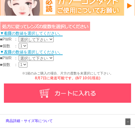
▼
右目
の数値を選択してください。
■PWR
：
■個数
：
▼
左目
の数値を選択してください。
■PWR
：
■個数
：
※1箱のみご購入の場合、片方の度数を未選択にして下さい。
8月7日に発送可能です。(8/7 10:01現在)
商品詳細・サイズ等について