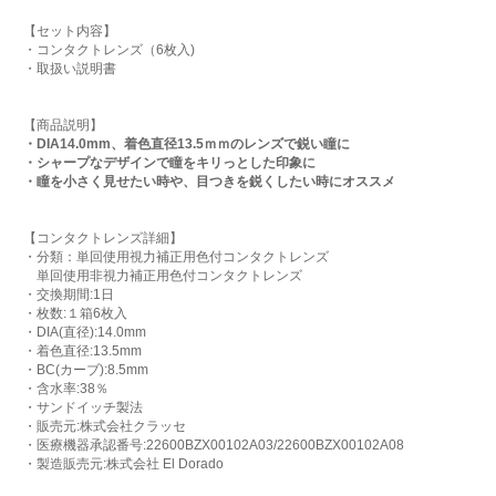
【セット内容】
・コンタクトレンズ（6枚入)
・取扱い説明書
【商品説明】
・DIA14.0mm、着色直径13.5ｍｍのレンズで鋭い瞳に
・シャープなデザインで瞳をキリっとした印象に
・瞳を小さく見せたい時や、目つきを鋭くしたい時にオススメ
【コンタクトレンズ詳細】
・分類：単回使用視力補正用色付コンタクトレンズ
単回使用非視力補正用色付コンタクトレンズ
・交換期間:1日
・枚数:１箱6枚入
・DIA(直径):14.0mm
・着色直径:13.5mm
・BC(カーブ):8.5mm
・含水率:38％
・サンドイッチ製法
・販売元:株式会社クラッセ
・医療機器承認番号:22600BZX00102A03/22600BZX00102A08
・製造販売元:株式会社 El Dorado