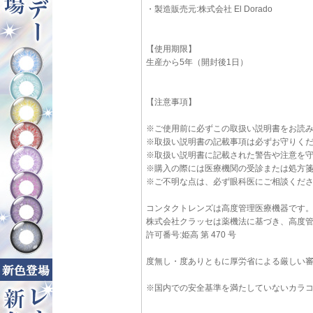
・製造販売元:株式会社 El Dorado
【使用期限】
生産から5年（開封後1日）
【注意事項】
※ご使用前に必ずこの取扱い説明書をお読
※取扱い説明書の記載事項は必ずお守りく
※取扱い説明書に記載された警告や注意を
※購入の際には医療機関の受診または処方
※ご不明な点は、必ず眼科医にご相談くだ
コンタクトレンズは高度管理医療機器です
株式会社クラッセは薬機法に基づき、高度
許可番号:姫高 第 470 号
度無し・度ありともに厚労省による厳しい
※国内での安全基準を満たしていないカラ