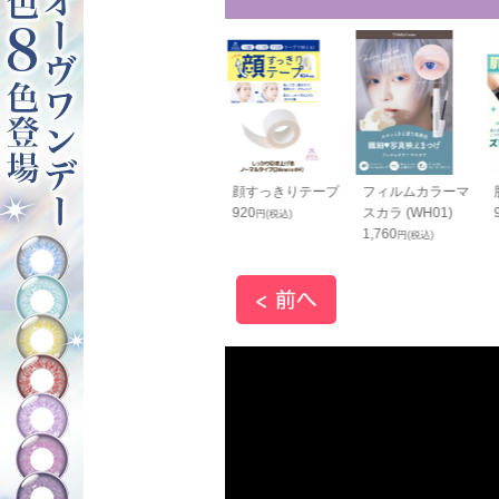
グピアス(イヤ
シャツ固定用ガー
顔すっきりテープ
フィルムカラーマ
グ) ブラック
ター 黒
920
スカラ (WH01)
円(税込)
1,400
1,760
円(税込)
円(税込)
円(税込)