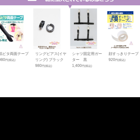
肌ピタ両面テープ
リングピアス(イヤ
シャツ固定用ガー
顔すっきりテープ
980
リング) ブラック
ター 黒
920
円(税込)
円(税込)
980
1,400
円(税込)
円(税込)