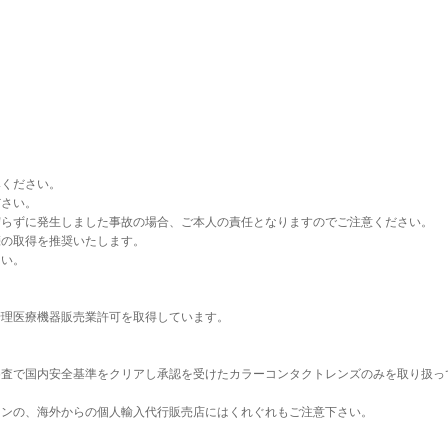
みください。
ださい。
守らずに発生しました事故の場合、ご本人の責任となりますのでご注意ください。
箋の取得を推奨いたします。
さい。
。
管理医療機器販売業許可を取得しています。
審査で国内安全基準をクリアし承認を受けたカラーコンタクトレンズのみを取り扱っ
コンの、海外からの個人輸入代行販売店にはくれぐれもご注意下さい。