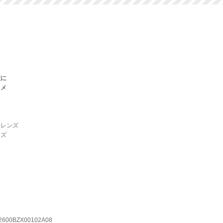
瞳に
スメ
トレンズ
ンズ
600BZX00102A08