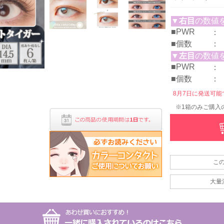
▼
右目
の数値
■PWR
：
■個数
：
▼
左目
の数値
■PWR
：
■個数
：
8月7日に発送可能です
※1箱のみご購入
こ
大量