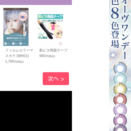
フィルムカラーマ
肌ピタ両面テープ
リングピアス(イヤ
シャツ固定用
スカラ (WH01)
980
リング) ブラック
ター 黒
円(税込)
1,760
980
1,400
円(税込)
円(税込)
円(税込)