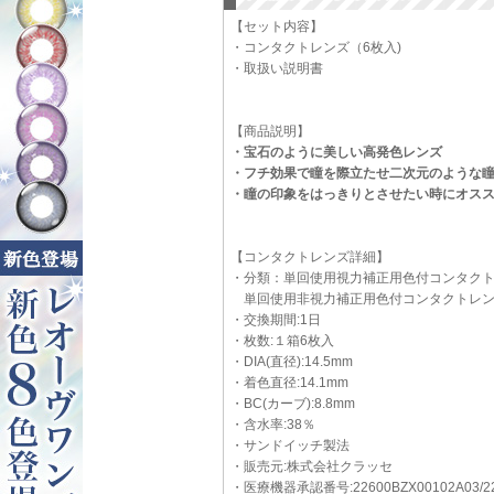
【セット内容】
・コンタクトレンズ（6枚入)
・取扱い説明書
【商品説明】
・宝石のように美しい高発色レンズ
・フチ効果で瞳を際立たせ二次元のような
・瞳の印象をはっきりとさせたい時にオス
【コンタクトレンズ詳細】
・分類：単回使用視力補正用色付コンタク
単回使用非視力補正用色付コンタクトレ
・交換期間:1日
・枚数:１箱6枚入
・DIA(直径):14.5mm
・着色直径:14.1mm
・BC(カーブ):8.8mm
・含水率:38％
・サンドイッチ製法
・販売元:株式会社クラッセ
・医療機器承認番号:22600BZX00102A03/22