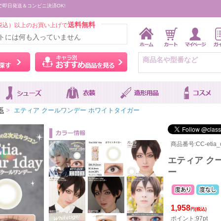
で即日発送＆コンビニ決済OK!
送料無料
税込）以上のお買い上げで
トには何も入っていません
ウィッグをカラーから探す
キャラ別おすすめ商品を
系
>
エティア クールワンデー ホワイトタイガー
商品番号:CC-etia_
エティア ク
ー
1,958
円(税込)
ポイント:97pt