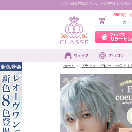
コスプレ総合専門店クラッセ | 平日15時までのご決済
5500
円（
カー
ホーム
>
ブラック・グレー・ホワイト