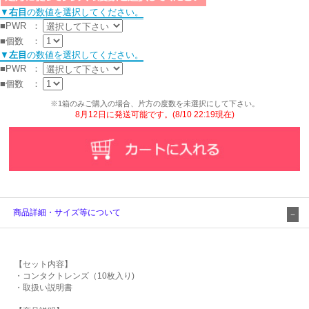
▼
右目
の数値を選択してください。
■PWR
：
■個数
：
▼
左目
の数値を選択してください。
■PWR
：
■個数
：
※1箱のみご購入の場合、片方の度数を未選択にして下さい。
8月12日に発送可能です。(8/10 22:19現在)
商品詳細・サイズ等について
【セット内容】
・コンタクトレンズ（10枚入り)
・取扱い説明書