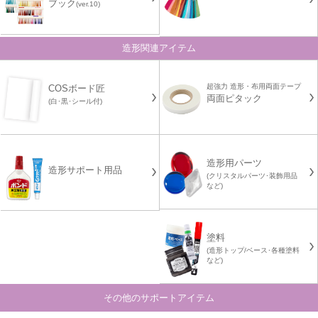
ブック
(ver.10)
造形関連アイテム
超強力 造形・布用両面テープ
COSボード匠
両面ピタック
(白･黒･シール付)
造形用パーツ
造形サポート用品
(クリスタルパーツ･装飾用品
など)
塗料
(造形トップ/ベース･各種塗料
など)
その他のサポートアイテム