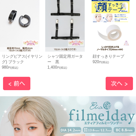
リングピアス(イヤリン
シャツ固定用ガータ
顔すっきりテープ
グ) ブラック
ー 黒
920
円(税込)
980
1,400
円(税込)
円(税込)