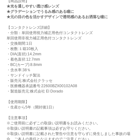
【商品説明】
★光を通しやすい透け感レンズ
★グラデーションでうるみ感のある瞳に
★元の目の色を活かすデザインで透明感のあるお洒落な瞳に
【コンタクトレンズ詳細】
・分類：単回使用視力補正用色付コンタクトレンズ
単回使用非視力補正用色付コンタクトレンズ
・交換期間:1日
・枚数:１箱10枚入
・DIA(直径):14.2mm
・着色直径:12.7mm
・BC(カーブ):8.8mm
・含水率:38％
・サンドイッチ製法
・販売元:株式会社クラッセ
・医療機器承認番号:22600BZX00102A08
・製造販売元:株式会社 El Dorado
【使用期限】
・生産から5年（開封後1日）
【注意事項】
※ご使用前に必ずこの取扱い説明書をお読みください。
※取扱い説明書の記載事項は必ずお守りください。
※取扱い説明書に記載された警告や注意を守らずに発生しました事故の場
合、ご本人の責任となりますのでご注意ください。