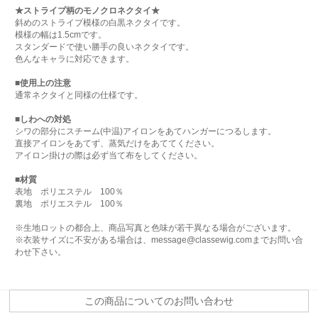
★ストライプ柄のモノクロネクタイ★
斜めのストライプ模様の白黒ネクタイです。
模様の幅は1.5cmです。
スタンダードで使い勝手の良いネクタイです。
色んなキャラに対応できます。
■使用上の注意
通常ネクタイと同様の仕様です。
■しわへの対処
シワの部分にスチーム(中温)アイロンをあてハンガーにつるします。
直接アイロンをあてず、蒸気だけをあててください。
アイロン掛けの際は必ず当て布をしてください。
■材質
表地 ポリエステル 100％
裏地 ポリエステル 100％
※生地ロットの都合上、商品写真と色味が若干異なる場合がございます。
※衣装サイズに不安がある場合は、message@classewig.comまでお問い合
わせ下さい。
この商品についてのお問い合わせ