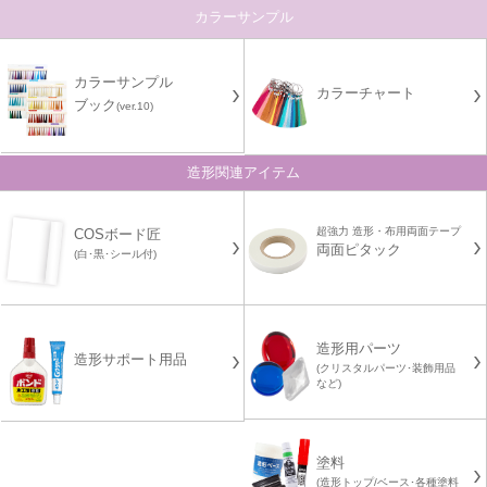
カラーサンプル
カラーサンプル
カラーチャート
ブック
(ver.10)
造形関連アイテム
超強力 造形・布用両面テープ
COSボード匠
両面ピタック
(白･黒･シール付)
造形用パーツ
造形サポート用品
(クリスタルパーツ･装飾用品
など)
塗料
(造形トップ/ベース･各種塗料