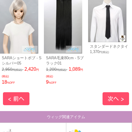
スタンダードネクタイ
1,370
円(税込)
SARAショートボブ - S
SARA毛束80cm - Sブ
シルバー05
ラック01
2,420
1,089
2,950
1,200
円(税込)
円
円(税込)
円
(税込)
(税込)
18
9
%OFF
%OFF
ウィッグ関連アイテム