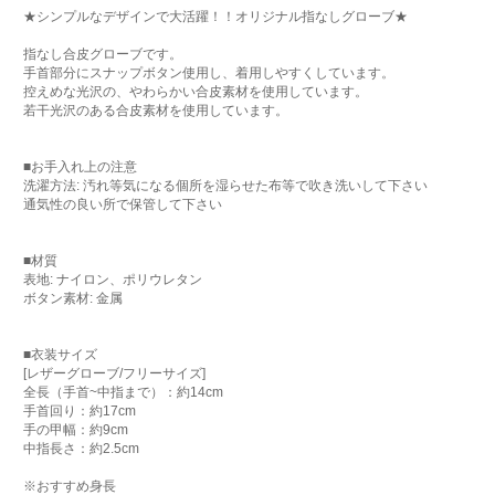
★シンプルなデザインで大活躍！！オリジナル指なしグローブ★
指なし合皮グローブです。
手首部分にスナップボタン使用し、着用しやすくしています。
控えめな光沢の、やわらかい合皮素材を使用しています。
若干光沢のある合皮素材を使用しています。
■お手入れ上の注意
洗濯方法: 汚れ等気になる個所を湿らせた布等で吹き洗いして下さい
通気性の良い所で保管して下さい
■材質
表地: ナイロン、ポリウレタン
ボタン素材: 金属
■衣装サイズ
[レザーグローブ/フリーサイズ]
全長（手首~中指まで）：約14cm
手首回り：約17cm
手の甲幅：約9cm
中指長さ：約2.5cm
※おすすめ身長