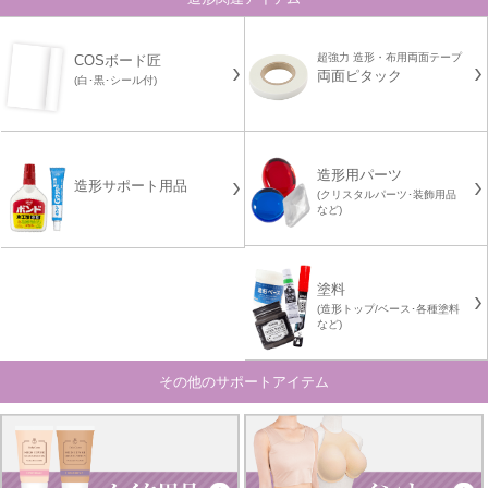
超強力 造形・布用両面テープ
COSボード匠
両面ピタック
(白･黒･シール付)
造形用パーツ
造形サポート用品
(クリスタルパーツ･装飾用品
など)
塗料
(造形トップ/ベース･各種塗料
など)
その他のサポートアイテム