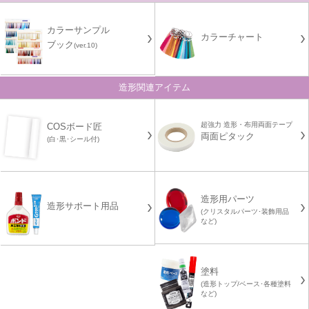
カラーサンプル
カラーチャート
ブック
(ver.10)
造形関連アイテム
超強力 造形・布用両面テープ
COSボード匠
両面ピタック
(白･黒･シール付)
造形用パーツ
造形サポート用品
(クリスタルパーツ･装飾用品
など)
塗料
(造形トップ/ベース･各種塗料
など)