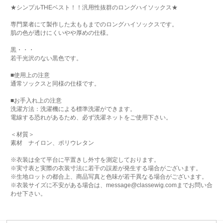
★シンプルTHEベスト！！汎用性抜群のロングハイソックス★
専門業者にて製作した太ももまでのロングハイソックスです。
肌の色が透けにくいやや厚めの仕様。
黒・・・
若干光沢のない黒色です。
■使用上の注意
通常ソックスと同様の仕様です。
■お手入れ上の注意
洗濯方法：洗濯機による標準洗濯ができます。
電線する恐れがあるため、必ず洗濯ネットをご使用下さい。
＜材質＞
素材 ナイロン、ポリウレタン
※衣装は全て平台に平置きし外寸を測定しております。
※実寸表と実際の衣装寸法に若干の誤差が発生する場合がございます。
※生地ロットの都合上、商品写真と色味が若干異なる場合がございます。
※衣装サイズに不安がある場合は、message@classewig.comまでお問い合
わせ下さい。