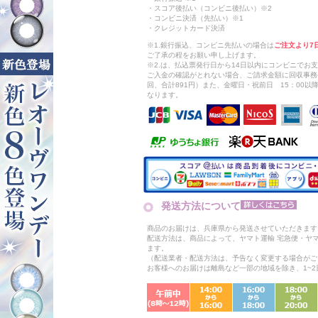
・スコア後払い（コンビニ後払い）※2
・コンビニ決済（先払い）※1
・クレジットカード決済
※1.銀行振込、コンビニ先払いの場合は
ご注文より7
ご了承の程をお願い申し上げます。
※2.は、払込票発行日から14日以内にコンビニでお
ご入金の確認がとれない場合、ご請求金額に回収事務
回、合計891円）また、金曜日・祝前日 15：00
なります。
発送方法について
商品のお届けは、兵庫県から発送させていただきます
配送方法は、商品によって、ヤマト運輸 宅急便・ヤ
ます。
（配送業者・配送方法は、予告なく変更する場合がご
お客様へのお届けは離島など一部の地域を除き、1~