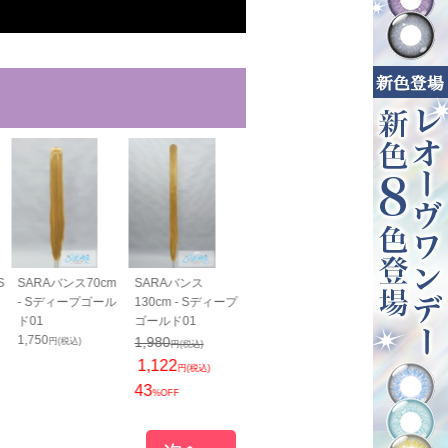
S
SARAバンス70cm
SARAバンス
SARAすっきりバン
SARAすっき
- Sディープゴール
130cm - Sディープ
ス40cm - Sディー
ス70cm - S
ド01
ゴールド01
プゴールド01
プゴールド01
1,750
1,400
1,800
1,980
円(税込)
円(税込)
円(税込)
円(税込)
1,122
円(税込)
43
%OFF