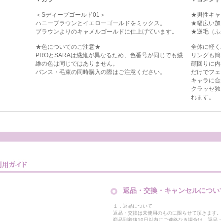
＜Sディープゴールド01＞
★男性キャ
ハニーブラウンとイエローゴールドをミックス。
★幅広い加
ブラウンよりのキャメルゴールドに仕上げています。
★逆毛（ふ
★色についてのご注意★
全体に軽く
PROとSARAは繊維が異なるため、色番号が同じでも繊
リングも簡
維の色は同じではありません。
顔回りに内
バンス・毛束の同時購入の際はご注意ください。
だけでフェ
キャラに合
クラッセ独
れます。
返品・交換・キャンセルについ
１．返品について
返品・交換は未使用のものに限らせて頂きます
商品到着後10日以内にご連絡なき場合は、返品