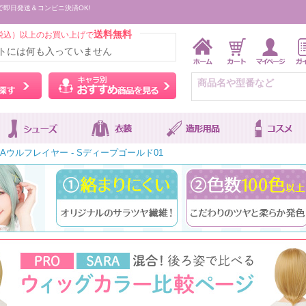
で即日発送＆コンビニ決済OK!
送料無料
税込）以上のお買い上げで
トには何も入っていません
ウィッグをカラーから探す
キャラ別おすすめ商品を
RAウルフレイヤー - Sディープゴールド01