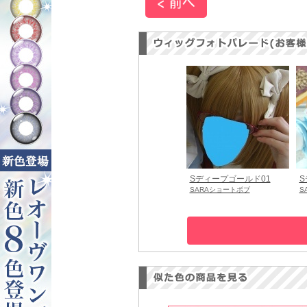
Sディープゴールド01
S
SARAショートボブ
S