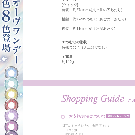
[ウィッグ]
前髪：約27cm(つむじ~鼻の下あたり)
横髪：約37cm(つむじ~あごの下あたり)
後髪：約41cm(つむじ~肩あたり)
▼つむじの形状
特殊つむじ（人工頭皮なし）
▼重量
約140g
お支払方法について
以下のお支払方法がご利用頂けます。
・代金引換
・銀行振込 ※1