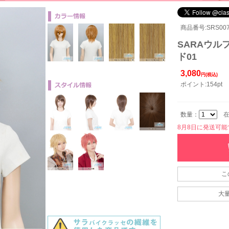
商品番号:SRS007
SARAウル
ド01
3,080
円(税込)
ポイント:154pt
数量：
在
8月8日に発送可能です
こ
大