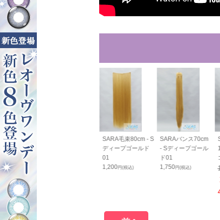
RAすっきりバン
SARAすっきりバン
SARA毛束80cm - S
SARAバンス70cm
cm - Sディー
ス70cm - Sディー
ディープゴールド
- Sディープゴール
ールド01
プゴールド01
01
ド01
0
1,800
1,200
1,750
円(税込)
円(税込)
円(税込)
円(税込)