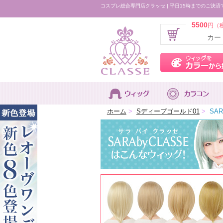
コスプレ総合専門店クラッセ | 平日15時までのご決済
5500
円（
カー
ホーム
>
Sディープゴールド01
>
SA