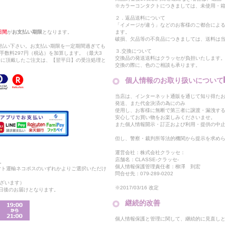
※カラーコンタクトにつきましては、未使用・箱
２．返品送料について
「イメージが違う」などのお客様のご都合によ
日間
が
お支払い期限
となります。
ます。
破損、欠品等の不良品につきましては、送料は
支払い下さい。お支払い期限を一定期間過ぎても
３.交換について
手数料297円（税込）を加算します。（最大3
交換品の発送送料はクラッセが負担いたします
以降に頂戴したご注文は、【翌平日】の受注処理と
交換の際に、色のご相談も承ります。
個人情報のお取り扱いについて
当店は、インターネット通販を通じて知り得たお
発送、また代金決済の為にのみ
使用し、お客様に無断で第三者に譲渡・漏洩す
安心してお買い物をお楽しみくださいませ。
また個人情報開示・訂正および利用・提供の中
但し、警察・裁判所等法的機関から提示を求め
運営会社：株式会社クラッセ：
店舗名：CLASSE-クラッセ-
。
個人情報保護管理責任者：柳澤 到宏
マト運輸ネコポスのいずれかよりご選択いただけ
問合せ先：079-289-0202
ざいます）
※2017/03/16 改定
2日後のお届けとなります。
継続的改善
個人情報保護と管理に関して、継続的に見直し