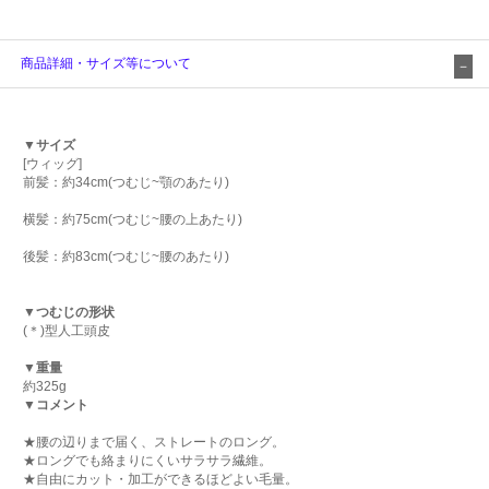
商品詳細・サイズ等について
▼サイズ
[ウィッグ]
前髪：約34cm(つむじ~顎のあたり)
横髪：約75cm(つむじ~腰の上あたり)
後髪：約83cm(つむじ~腰のあたり)
▼つむじの形状
(＊)型人工頭皮
▼重量
約325g
▼コメント
★腰の辺りまで届く、ストレートのロング。
★ロングでも絡まりにくいサラサラ繊維。
★自由にカット・加工ができるほどよい毛量。