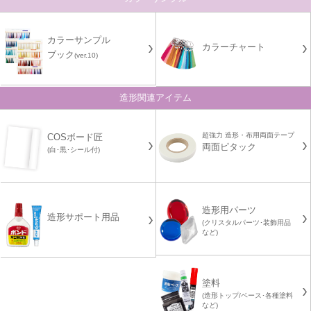
カラーサンプル
カラーチャート
ブック
(ver.10)
造形関連アイテム
超強力 造形・布用両面テープ
COSボード匠
両面ピタック
(白･黒･シール付)
造形用パーツ
造形サポート用品
(クリスタルパーツ･装飾用品
など)
塗料
(造形トップ/ベース･各種塗料
など)