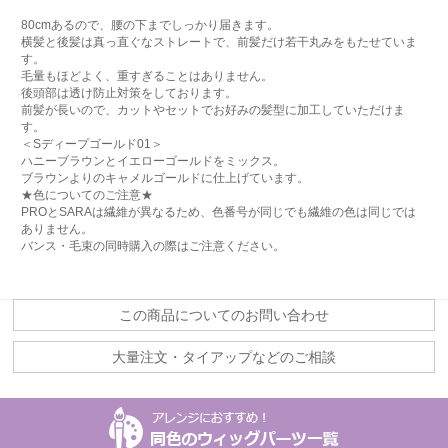
80cmあるので、腰の下までしっかり届きます。
横髪と後髪は真っ直ぐなストレートで、前髪だけ若干丸みをもたせていま
す。
毛量もほどよく、重すぎることはありません。
後頭部は透け防止対策をしております。
前髪が長いので、カットやセットでお好みの髪型に加工していただけま
す。
＜Sディープゴールド01＞
ハニーブラウンとイエローゴールドをミックス。
ブラウンよりのキャメルゴールドに仕上げています。
★色についてのご注意★
PROとSARAは繊維が異なるため、色番号が同じでも繊維の色は同じでは
ありません。
バンス・毛束の同時購入の際はご注意ください。
この商品についてのお問い合わせ
大量注文・タイアップなどのご相談