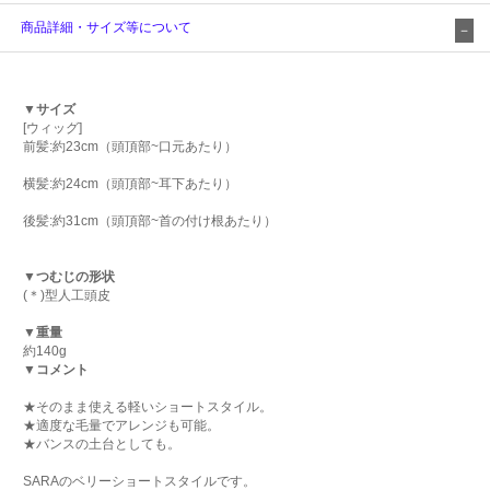
商品詳細・サイズ等について
▼サイズ
[ウィッグ]
前髪:約23cm（頭頂部~口元あたり）
横髪:約24cm（頭頂部~耳下あたり）
後髪:約31cm（頭頂部~首の付け根あたり）
▼つむじの形状
(＊)型人工頭皮
▼重量
約140g
▼コメント
★そのまま使える軽いショートスタイル。
★適度な毛量でアレンジも可能。
★バンスの土台としても。
SARAのベリーショートスタイルです。