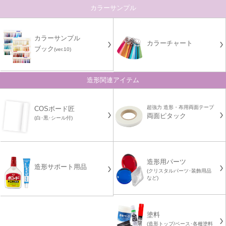
カラーサンプル
カラーサンプル
カラーチャート
ブック
(ver.10)
造形関連アイテム
超強力 造形・布用両面テープ
COSボード匠
両面ピタック
(白･黒･シール付)
造形用パーツ
造形サポート用品
(クリスタルパーツ･装飾用品
など)
塗料
(造形トップ/ベース･各種塗料