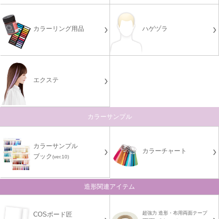
カラーリング用品
ハゲヅラ
エクステ
カラーサンプル
カラーサンプル
カラーチャート
ブック
(ver.10)
造形関連アイテム
超強力 造形・布用両面テープ
COSボード匠