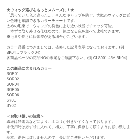
★ウィッグ選びをもっとスムーズに！★
「思っていた色と違った…」そんなギャップを防ぐ、実際のウィッグに近
い色味を確認できるカラーチャートです。
太めの毛束で、ウィッグの発色により近い状態でチェック可能。
一本ずつ取り外せる仕様なので、気になる色を並べて比較できます。
※毛量や長さに個体差がある場合がございます。
カラー品番につきましては、省略した記号表示になっております。(例
BK04→ブラック04)
各商品ページの商品NOの末尾をご確認下さい。(例 CLS001-45A-BK04)
この商品に含まれるカラー
SOR01
SOR02
SOR04
SOR05
SOR06
SY01
SY02
＜お取り扱いの注意＞
繊維は静電気などにより、ホコリが付きやすくなっております。
未使用時は必ず袋に入れて、極力、丁寧に保存して頂くようお願い致しま
す。
基本、退色は致しませんので、長い間ご使用いただけます。