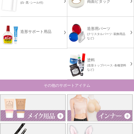
両面ピタック
(白･黒･シール付)
造形用パーツ
造形サポート用品
(クリスタルパーツ･装飾用品
など)
塗料
(造形トップ/ベース･各種塗料
など)
その他のサポートアイテム