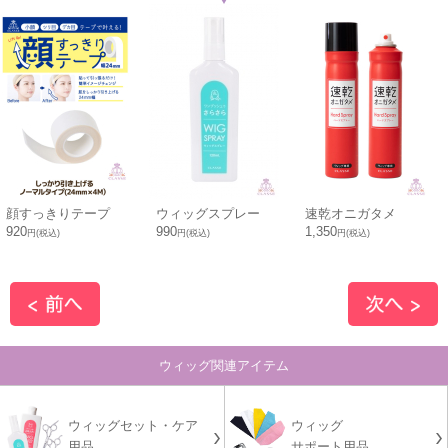
顔すっきりテープ
ウィッグスプレー
速乾オニガタメ
920
990
1,350
円(税込)
円(税込)
円(税込)
ウィッグ関連アイテム
ウィッグセット・ケア
ウィッグ
用品
サポート用品