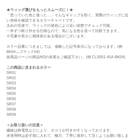
★ウィッグ選びをもっとスムーズに！★
「思っていた色と違った…」そんなギャップを防ぐ、実際のウィッグに近
い色味を確認できるカラーチャートです。
太めの毛束で、ウィッグの発色により近い状態でチェック可能。
一本ずつ取り外せる仕様なので、気になる色を並べて比較できます。
※毛量や長さに個体差がある場合がございます。
カラー品番につきましては、省略した記号表示になっております。(例
BK04→ブラック04)
各商品ページの商品NOの末尾をご確認下さい。(例 CLS001-45A-BK04)
この商品に含まれるカラー
SR01
SR02
SR03
SR04
SR05
SR06
SR07
SR08
SR09
＜お取り扱いの注意＞
繊維は静電気などにより、ホコリが付きやすくなっております。
未使用時は必ず袋に入れて、極力、丁寧に保存して頂くようお願い致しま