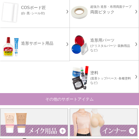
超強力 造形・布用両面テープ
COSボード匠
両面ピタック
(白･黒･シール付)
造形用パーツ
造形サポート用品
(クリスタルパーツ･装飾用品
など)
塗料
(造形トップ/ベース･各種塗料
など)
その他のサポートアイテム