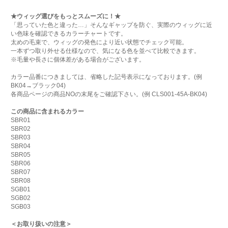
★ウィッグ選びをもっとスムーズに！★
「思っていた色と違った…」そんなギャップを防ぐ、実際のウィッグに近
い色味を確認できるカラーチャートです。
太めの毛束で、ウィッグの発色により近い状態でチェック可能。
一本ずつ取り外せる仕様なので、気になる色を並べて比較できます。
※毛量や長さに個体差がある場合がございます。
カラー品番につきましては、省略した記号表示になっております。(例
BK04→ブラック04)
各商品ページの商品NOの末尾をご確認下さい。(例 CLS001-45A-BK04)
この商品に含まれるカラー
SBR01
SBR02
SBR03
SBR04
SBR05
SBR06
SBR07
SBR08
SGB01
SGB02
SGB03
＜お取り扱いの注意＞