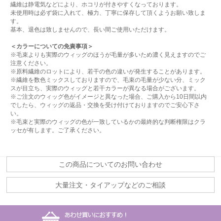
繊維は静電気などにより、ホコリが付きやすくなっております。
未使用時は必ず袋に入れて、極力、丁寧に保存して頂くようお願い致しま
す。
基本、退色は致しませんので、長い間ご使用いただけます。
＜カラーについての免責事項＞
※毛束よりも実際のウィッグのほうが毛量が多いため濃く見えますのでご
注意ください。
※原料繊維のロットにより、若干の色の違いが発生することがあります。
※繊維を数色ミックスしておりますので、毛束の毛量が少ない分、ミック
スが目立ち、実際のウィッグと若干カラーが異なる場合がございます。
※ご注文のウィッグ色がイメージと異なった場合、ご購入から10日間以内
でしたら、ウィッグの返品・交換を受け付けておりますのでご安心下さ
い。
※毛束と実際のウィッグの色が一致しているかの最終的な判断権限はクラ
ッセが有します。ご了承ください。
この商品についてのお問い合わせ
大量注文・タイアップなどのご相談