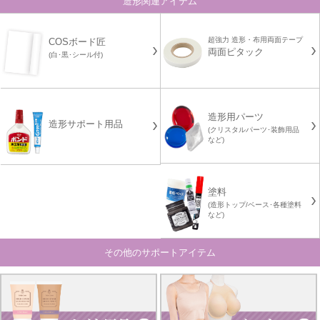
造形関連アイテム
超強力 造形・布用両面テープ
COSボード匠
両面ピタック
(白･黒･シール付)
造形用パーツ
造形サポート用品
(クリスタルパーツ･装飾用品
など)
塗料
(造形トップ/ベース･各種塗料
など)
その他のサポートアイテム