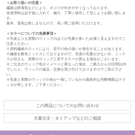
＜お取り扱いの注意＞
繊維は静電気などにより、ホコリが付きやすくなっております。
未使用時は必ず袋に入れて、極力、丁寧に保存して頂くようお願い致しま
す。
基本、退色は致しませんので、長い間ご使用いただけます。
＜カラーについての免責事項＞
※毛束よりも実際のウィッグのほうが毛量が多いため濃く見えますのでご
注意ください。
※原料繊維のロットにより、若干の色の違いが発生することがあります。
※繊維を数色ミックスしておりますので、毛束の毛量が少ない分、ミック
スが目立ち、実際のウィッグと若干カラーが異なる場合がございます。
※ご注文のウィッグ色がイメージと異なった場合、ご購入から10日間以内
でしたら、ウィッグの返品・交換を受け付けておりますのでご安心下さ
い。
※毛束と実際のウィッグの色が一致しているかの最終的な判断権限はクラ
ッセが有します。ご了承ください。
この商品についてのお問い合わせ
大量注文・タイアップなどのご相談