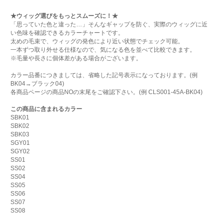
★ウィッグ選びをもっとスムーズに！★
「思っていた色と違った…」そんなギャップを防ぐ、実際のウィッグに近
い色味を確認できるカラーチャートです。
太めの毛束で、ウィッグの発色により近い状態でチェック可能。
一本ずつ取り外せる仕様なので、気になる色を並べて比較できます。
※毛量や長さに個体差がある場合がございます。
カラー品番につきましては、省略した記号表示になっております。(例
BK04→ブラック04)
各商品ページの商品NOの末尾をご確認下さい。(例 CLS001-45A-BK04)
この商品に含まれるカラー
SBK01
SBK02
SBK03
SGY01
SGY02
SS01
SS02
SS04
SS05
SS06
SS07
SS08