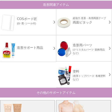
造形関連アイテム
超強力 造形・布用両面テープ
COSボード匠
両面ピタック
(白･黒･シール付)
造形用パーツ
造形サポート用品
(クリスタルパーツ･装飾用品
など)
塗料
(造形トップ/ベース･各種塗料
など)
その他のサポートアイテム