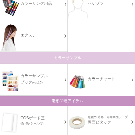
カラーリング用品
ハゲヅラ
エクステ
カラーサンプル
カラーサンプル
カラーチャート
ブック
(ver.10)
造形関連アイテム
超強力 造形・布用両面テープ
COSボード匠
両面ピタック
(白･黒･シール付)