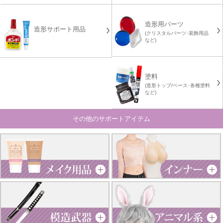
造形用パーツ
造形サポート用品
(クリスタルパーツ･装飾用品
など)
塗料
(造形トップ/ベース･各種塗料
など)
その他のサポートアイテム