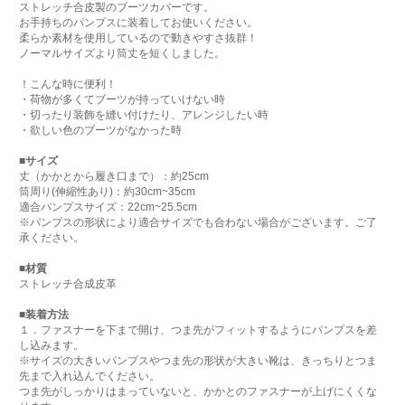
ストレッチ合皮製のブーツカバーです。
お手持ちのパンプスに装着してお使いください。
柔らか素材を使用しているので動きやすさ抜群！
ノーマルサイズより筒丈を短くしました。
！こんな時に便利！
・荷物が多くてブーツが持っていけない時
・切ったり装飾を縫い付けたり、アレンジしたい時
・欲しい色のブーツがなかった時
■サイズ
丈（かかとから履き口まで）：約25cm
筒周り(伸縮性あり)：約30cm~35cm
適合パンプスサイズ：22cm~25.5cm
※パンプスの形状により適合サイズでも合わない場合がございます。ご了
承ください。
■材質
ストレッチ合成皮革
■装着方法
１．ファスナーを下まで開け、つま先がフィットするようにパンプスを差
し込みます。
※サイズの大きいパンプスやつま先の形状が大きい靴は、きっちりとつま
先まで入れ込んでください。
つま先がしっかりはまっていないと、かかとのファスナーが上げにくくな