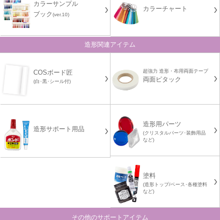
カラーサンプル
カラーチャート
ブック
(ver.10)
造形関連アイテム
超強力 造形・布用両面テープ
COSボード匠
両面ピタック
(白･黒･シール付)
造形用パーツ
造形サポート用品
(クリスタルパーツ･装飾用品
など)
塗料
(造形トップ/ベース･各種塗料
など)
その他のサポートアイテム