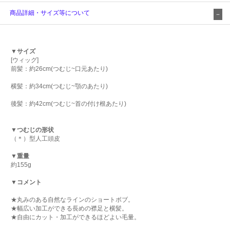
商品詳細・サイズ等について
▼サイズ
[ウィッグ]
前髪：約26cm(つむじ~口元あたり)
横髪：約34cm(つむじ~顎のあたり)
後髪：約42cm(つむじ~首の付け根あたり)
▼つむじの形状
（＊）型人工頭皮
▼重量
約155g
▼コメント
★丸みのある自然なラインのショートボブ。
★幅広い加工ができる長めの襟足と横髪。
★自由にカット・加工ができるほどよい毛量。