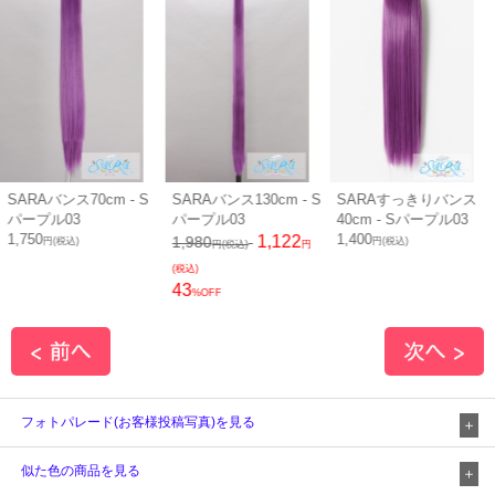
SARAバンス70cm - S
SARAバンス130cm - S
SARAすっきりバンス
パープル03
パープル03
40cm - Sパープル03
1,750
1,400
1,122
1,980
円(税込)
円(税込)
円(税込)
円
(税込)
43
%OFF
フォトパレード(お客様投稿写真)を見る
似た色の商品を見る