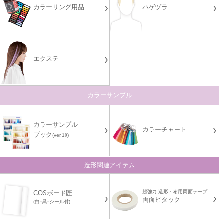
カラーリング用品
ハゲヅラ
エクステ
カラーサンプル
カラーサンプル
カラーチャート
ブック
(ver.10)
造形関連アイテム
超強力 造形・布用両面テープ
COSボード匠
両面ピタック
(白･黒･シール付)