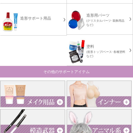
造形用パーツ
造形サポート用品
(クリスタルパーツ･装飾用品
など)
塗料
(造形トップ/ベース･各種塗料
など)
その他のサポートアイテム