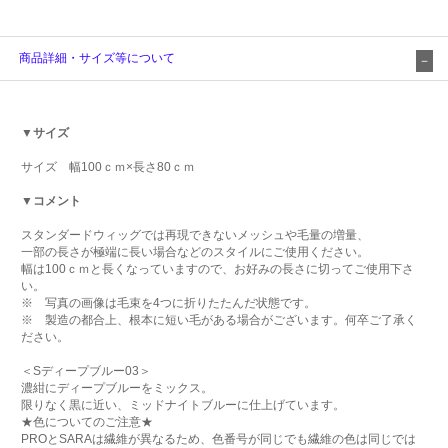
商品詳細・サイズ等について
▼サイズ
サイズ 幅100ｃｍ×長さ80ｃｍ
▼コメント
スタンダードウィッグでは再現できないメッシュや毛量の増量、
一部の長さが極端に長い場合などのスタイルにご使用ください。
幅は100ｃｍと長くなっていますので、お好みの長さに切ってご使用下さ
い。
※ 写真の画像は毛束を4つに折りたたんだ状態です。
※ 製造の都合上、根本に短い毛がある場合がございます。何卒ご了承く
ださい。
＜Sディープブルー03＞
濃紺にディープブルーをミックス。
限りなく黒に近い、ミッドナイトブルーに仕上げています。
★色についてのご注意★
PROとSARAは繊維が異なるため、色番号が同じでも繊維の色は同じでは