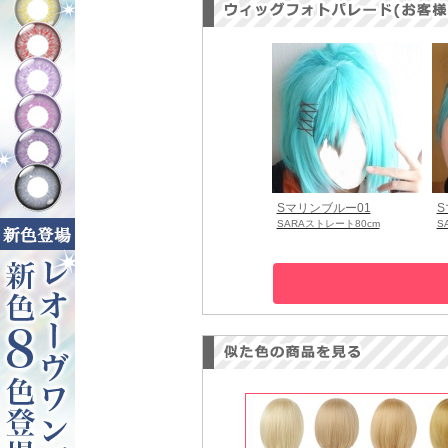
Sマリンブルー01
S
SARAストレート80cm
S