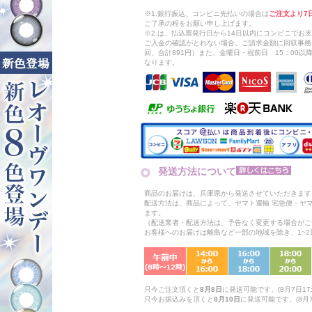
※1.銀行振込、コンビニ先払いの場合は
ご注文より7
ご了承の程をお願い申し上げます。
※2.は、払込票発行日から14日以内にコンビニでお
ご入金の確認がとれない場合、ご請求金額に回収事務
回、合計891円）また、金曜日・祝前日 15：00
なります。
発送方法について
商品のお届けは、兵庫県から発送させていただきます
配送方法は、商品によって、ヤマト運輸 宅急便・ヤ
ます。
（配送業者・配送方法は、予告なく変更する場合がご
お客様へのお届けは離島など一部の地域を除き、1~
只今ご注文頂くと
8月8日
に発送可能です。(8月7日17:
只今お振込みを頂くと
8月10日
に発送可能です。(8月7日