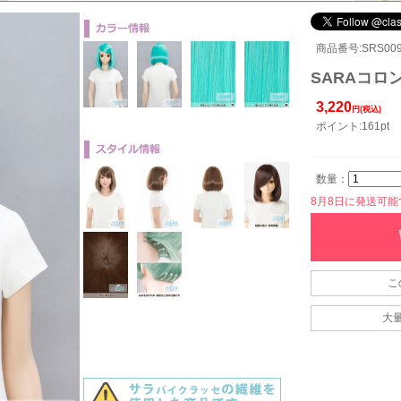
商品番号:SRS009
SARAコロン
3,220
円(税込)
ポイント:161pt
数量：
8月8日に発送可能です
こ
大