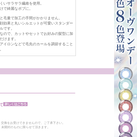
くいサラサラ繊維を使用。
けで綺麗なボブに。
と毛量で加工の手間がかかりません。
顔効果と丸いシルエットが可愛いスタンダー
ルです。
なので、カットやセットでお好みの髪型に加
だけます。
アイロンなどで毛先のカールを調節すること
。
て
。
・交換をお受けできませんので、ご了承下さい。
 未開封のものに限らせて頂きます。