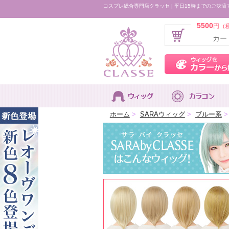
コスプレ総合専門店クラッセ | 平日15時までのご決済
5500
円（
カー
ホーム
>
SARAウィッグ
>
ブルー系
>