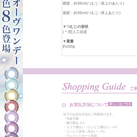
横髪：約36cm(つむじ~肩上のあたり)
後髪：約36cm(つむじ~肩上あたり)
▼つむじの形状
(＊)型人工頭皮
▼重量
約200g
お支払方法について
以下のお支払方法がご利用頂けます。
・代金引換
・銀行振込 ※1
・スコア後払い（コンビニ後払い）※2
・コンビニ決済（先払い）※1
・クレジットカード決済