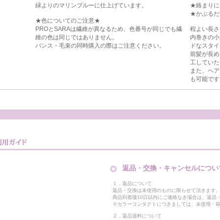
緑よりのマリンブルーに仕上げています。
★絡まりに
★かぶるだ
★色についてのご注意★
PROとSARAは繊維が異なるため、色番号が同じでも繊
程よい長さ
維の色は同じではありません。
内巻きの小
バンス・毛束の同時購入の際はご注意ください。
ドなスタイ
前髪が長め
工していた
また、ヘア
も可能です
返品・交換・キャンセルについ
１．返品について
返品・交換は未使用のものに限らせて頂きます
商品到着後10日以内にご連絡なき場合は、返品
※カラーコンタクトにつきましては、未使用・箱
２．返品送料について