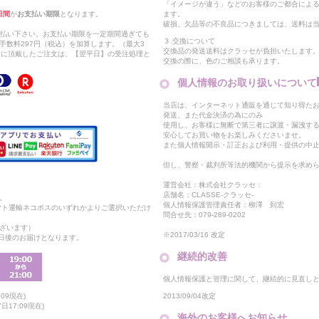
「イメージが違う」などのお客様のご都合によ
日間
が
お支払い期限
となります。
ます。
破損、欠品等の不良品につきましては、送料は
支払い下さい。お支払い期限を一定期間過ぎても
３.交換について
手数料297円（税込）を加算します。（最大3
交換品の発送送料はクラッセが負担いたします
以降に頂戴したご注文は、【翌平日】の受注処理と
交換の際に、色のご相談も承ります。
個人情報のお取り扱いについて
当店は、インターネット通販を通じて知り得たお
発送、また代金決済の為にのみ
使用し、お客様に無断で第三者に譲渡・漏洩す
安心してお買い物をお楽しみくださいませ。
また個人情報開示・訂正および利用・提供の中
但し、警察・裁判所等法的機関から提示を求め
運営会社：株式会社クラッセ：
店舗名：CLASSE-クラッセ-
。
個人情報保護管理責任者：柳澤 到宏
マト運輸ネコポスのいずれかよりご選択いただけ
問合せ先：079-289-0202
ざいます）
※2017/03/16 改定
2日後のお届けとなります。
継続的改善
個人情報保護と管理に関して、継続的に見直し
2013/09/04改定
09現在)
17:09現在)
海外のお客様へお知らせ