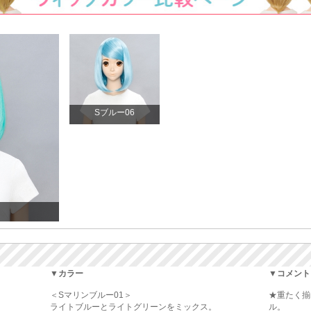
Sブルー06
▼カラー
▼コメント
＜Sマリンブルー01＞
★重たく揃
ライトブルーとライトグリーンをミックス。
ル。