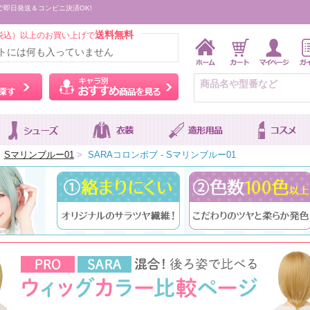
で即日発送＆コンビニ決済OK!
送料無料
税込）以上のお買い上げで
トには何も入っていません
ウィッグをカラーから探す
キャラ別おすすめ商品を
Sマリンブルー01
>
SARAコロンボブ - Sマリンブルー01