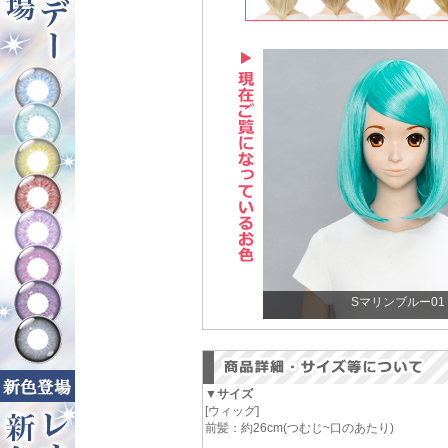
Sマリンブルー01
▼サイズ
[ウィッグ]
前髪：約26cm(つむじ~口のあたり)