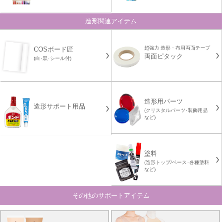
造形関連アイテム
超強力 造形・布用両面テープ
COSボード匠
両面ピタック
(白･黒･シール付)
造形用パーツ
造形サポート用品
(クリスタルパーツ･装飾用品
など)
塗料
(造形トップ/ベース･各種塗料
など)
その他のサポートアイテム