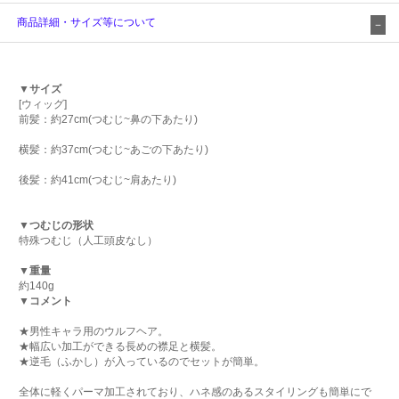
商品詳細・サイズ等について
▼サイズ
[ウィッグ]
前髪：約27cm(つむじ~鼻の下あたり)
横髪：約37cm(つむじ~あごの下あたり)
後髪：約41cm(つむじ~肩あたり)
▼つむじの形状
特殊つむじ（人工頭皮なし）
▼重量
約140g
▼コメント
★男性キャラ用のウルフヘア。
★幅広い加工ができる長めの襟足と横髪。
★逆毛（ふかし）が入っているのでセットが簡単。
全体に軽くパーマ加工されており、ハネ感のあるスタイリングも簡単にで