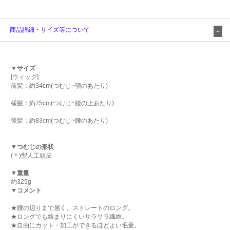
商品詳細・サイズ等について
▼サイズ
[ウィッグ]
前髪：約34cm(つむじ~顎のあたり)
横髪：約75cm(つむじ~腰の上あたり)
後髪：約83cm(つむじ~腰のあたり)
▼つむじの形状
(＊)型人工頭皮
▼重量
約325g
▼コメント
★腰の辺りまで届く、ストレートのロング。
★ロングでも絡まりにくいサラサラ繊維。
★自由にカット・加工ができるほどよい毛量。