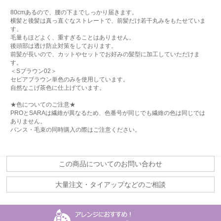
80cmあるので、腰の下までしっかり届きます。
横髪と後髪は真っ直ぐなストレートで、前髪だけ若干丸みをもたせていま
す。
毛量もほどよく、重すぎることはありません。
後頭部は透け防止対策をしております。
前髪が長いので、カットやセットでお好みの髪型に加工していただけま
す。
＜Sブラウン02＞
セピアブラウン単色のみを使用しています。
自然なこげ茶色に仕上げています。
★色についてのご注意★
PROとSARAは繊維が異なるため、色番号が同じでも繊維の色は同じでは
ありません。
バンス・毛束の同時購入の際はご注意ください。
この商品についてのお問い合わせ
大量注文・タイアップなどのご相談