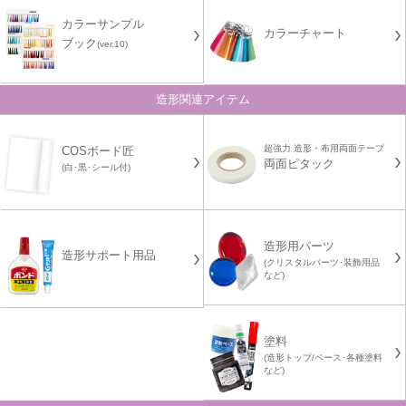
カラーサンプル
カラーチャート
ブック
(ver.10)
造形関連アイテム
超強力 造形・布用両面テープ
COSボード匠
両面ピタック
(白･黒･シール付)
造形用パーツ
造形サポート用品
(クリスタルパーツ･装飾用品
など)
塗料
(造形トップ/ベース･各種塗料
など)