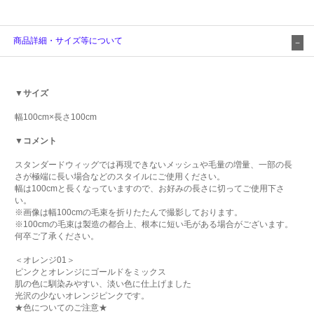
商品詳細・サイズ等について
▼サイズ
幅100cm×長さ100cm
▼コメント
スタンダードウィッグでは再現できないメッシュや毛量の増量、一部の長
さが極端に長い場合などのスタイルにご使用ください。
幅は100cmと長くなっていますので、お好みの長さに切ってご使用下さ
い。
※画像は幅100cmの毛束を折りたたんで撮影しております。
※100cmの毛束は製造の都合上、根本に短い毛がある場合がございます。
何卒ご了承ください。
＜オレンジ01＞
ピンクとオレンジにゴールドをミックス
肌の色に馴染みやすい、淡い色に仕上げました
光沢の少ないオレンジピンクです。
★色についてのご注意★