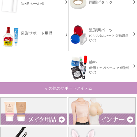
両面ピタック
(白･黒･シール付)
造形用パーツ
造形サポート用品
(クリスタルパーツ･装飾用品
など)
塗料
(造形トップ/ベース･各種塗料
など)
その他のサポートアイテム