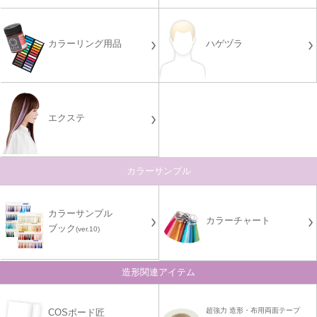
カラーリング用品
ハゲヅラ
エクステ
カラーサンプル
カラーサンプル
カラーチャート
ブック
(ver.10)
造形関連アイテム
超強力 造形・布用両面テープ
COSボード匠