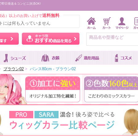
で即日発送＆コンビニ決済OK!
送料無料
税込）以上のお買い上げで
トには何も入っていません
ウィッグをカラーから探す
キャラ別おすすめ商品を
>
ブラウン02
>
バンス80cm - ブラウン02