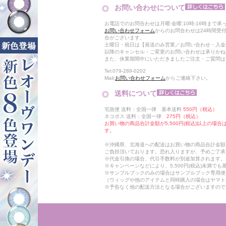
お問い合わせについて
お電話でのお問合わせは月曜-金曜:10時-16時まで承
お問い合わせフォーム
からのお問合わせは24時間受
合がございます。
土曜日・祝日は【発送のみ営業／お問い合わせ・入金
以降のキャンセル・ご変更のお問い合わせは承りかね
また、休業期間中にいただきましたご注文・ご質問は
Tel:079-289-0202
Mail:
お問い合わせフォーム
からご連絡下さい。
送料について
宅急便 送料：全国一律 基本送料
550円（税込）
ネコポス 送料：全国一律
275円（税込）
お買い物の商品合計金額が5,500円(税込)以上の場
す。
※沖縄県、北海道への配送はお買い物の商品合計金額に
ご負担頂いております。恐れ入りますが、予めご了承
※代金引換の場合、代引手数料が別途加算されます。
※キャンペーンなどにより、5,500円(税込)未満で
※サンプルブックのみの場合はサンプルブック専用便
（ウィッグや他のアイテムと同時購入の場合はヤマト
※予告なく他の配送方法となる場合がございますので