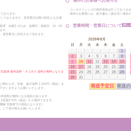
海外のお客様へお知らせ
・コンタクトレンズの海外発送は行っておりま
・海外のお客様には、処方箋をご提出頂く場合
っております。
付しておりますが、翌営業日以降の対応となる場
営業時間・営業日について
処理 休業】のため、金曜日・祝前日 15：00
ます。
、翌営業日に対応させて頂きます。
2026年8月
日
月
火
水
木
金
土
1
2
3
4
5
6
7
8
9
10
11
12
13
14
15
16
17
18
19
20
21
22
23
24
25
26
27
28
29
合は宅急便 基本送料・ネコポス 送料が無料となりま
30
31
関わらず、別途、遠方送料 1,320円（税込）を
発送予定日
発送の
下さいますようお願いいたします。
も基本送料が無料になる場合があります。
【全国275円（税込）】が選択できます。
運輸 宅急便での発送となります）
、ご了承の程をお願いたします。