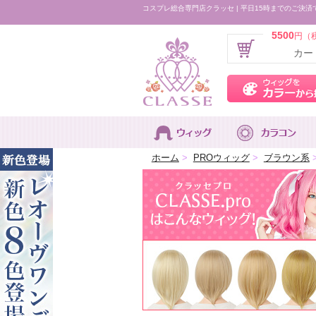
コスプレ総合専門店クラッセ | 平日15時までのご決済
5500
円（
カー
ホーム
>
PROウィッグ
>
ブラウン系