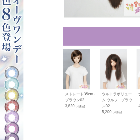
0cm - ブラウ
毛束100cm - ブラ
ストレート35cm -
ウルトラボリュー
ウン02
ブラウン02
ム ウルフ - ブラウ
0
1,400
3,820
ン02
円(税込)
円(税込)
円(税込)
5,200
円(税込)