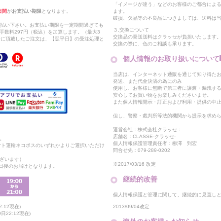
「イメージが違う」などのお客様のご都合によ
日間
が
お支払い期限
となります。
ます。
破損、欠品等の不良品につきましては、送料は
支払い下さい。お支払い期限を一定期間過ぎても
３.交換について
手数料297円（税込）を加算します。（最大3
交換品の発送送料はクラッセが負担いたします
以降に頂戴したご注文は、【翌平日】の受注処理と
交換の際に、色のご相談も承ります。
個人情報のお取り扱いについて
当店は、インターネット通販を通じて知り得たお
発送、また代金決済の為にのみ
使用し、お客様に無断で第三者に譲渡・漏洩す
安心してお買い物をお楽しみくださいませ。
また個人情報開示・訂正および利用・提供の中
但し、警察・裁判所等法的機関から提示を求め
運営会社：株式会社クラッセ：
店舗名：CLASSE-クラッセ-
。
個人情報保護管理責任者：柳澤 到宏
マト運輸ネコポスのいずれかよりご選択いただけ
問合せ先：079-289-0202
ざいます）
※2017/03/16 改定
2日後のお届けとなります。
継続的改善
個人情報保護と管理に関して、継続的に見直し
2013/09/04改定
:12現在)
22:12現在)