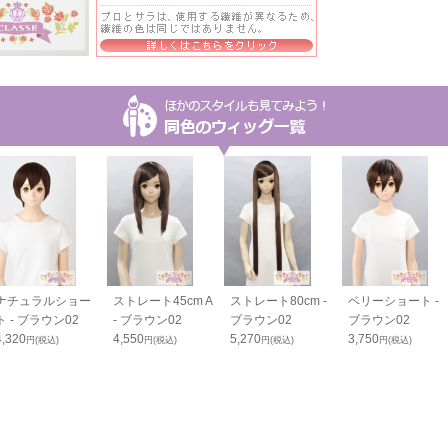
ナチュラルショー
ストレート45cm A
ストレート80cm -
ベリーショート -
ト - ブラウン02
- ブラウン02
ブラウン02
ブラウン02
4,320
4,550
5,270
3,750
円(税込)
円(税込)
円(税込)
円(税込)