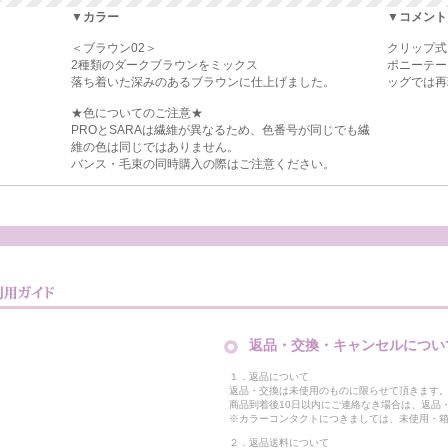
▼カラー
▼コメント
＜ブラウン02＞
クリップ式
2種類のダークブラウンをミックス
ポニーテー
落ち着いた深みのあるブラウンに仕上げました。
ッグでは再
★色についてのご注意★
PROとSARAは繊維が異なるため、色番号が同じでも繊
維の色は同じではありません。
バンス・毛束の同時購入の際はご注意ください。
返品・交換・キャンセルについ
１．返品について
返品・交換は未使用のものに限らせて頂きます
商品到着後10日以内にご連絡なき場合は、返品
※カラーコンタクトにつきましては、未使用・箱
２．返品送料について