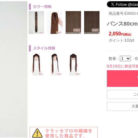
商品番号:EX002-8
バンス80cm
2,050
円(税込)
ポイント:102pt
数量：
在
8月10日に発送可能で
こ
大