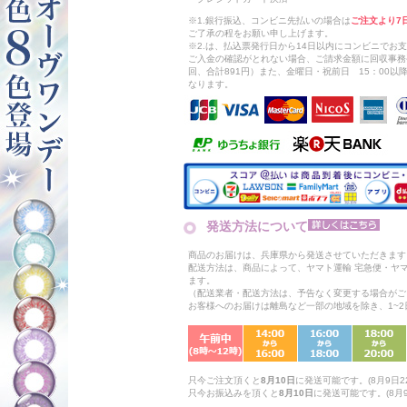
※1.銀行振込、コンビニ先払いの場合は
ご注文より7
ご了承の程をお願い申し上げます。
※2.は、払込票発行日から14日以内にコンビニでお
ご入金の確認がとれない場合、ご請求金額に回収事務
回、合計891円）また、金曜日・祝前日 15：00
なります。
発送方法について
商品のお届けは、兵庫県から発送させていただきます
配送方法は、商品によって、ヤマト運輸 宅急便・ヤ
ます。
（配送業者・配送方法は、予告なく変更する場合がご
お客様へのお届けは離島など一部の地域を除き、1~
只今ご注文頂くと
8月10日
に発送可能です。(8月9日22
只今お振込みを頂くと
8月10日
に発送可能です。(8月9日