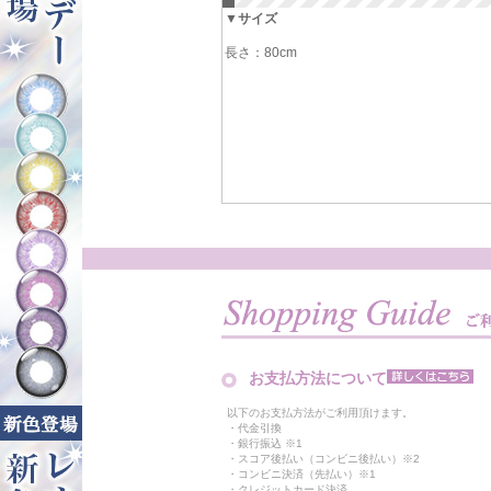
▼サイズ
長さ：80cm
お支払方法について
以下のお支払方法がご利用頂けます。
・代金引換
・銀行振込 ※1
・スコア後払い（コンビニ後払い）※2
・コンビニ決済（先払い）※1
・クレジットカード決済