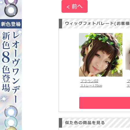
ブラウン02
ブ
ストレート70cm
マ