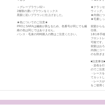
＜グレーブラウン02＞
★クラッセ
2種類の濃いブラウンをミックス
ウィッグ。
黒髪に近いブラウンに仕上げました。
★内側につ
★毛量しっ
★色についてのご注意★
PROとSARAは繊維が異なるため、色番号が同じでも繊
前髪からも
維の色は同じではありません。
仕様。
バンス・毛束の同時購入の際はご注意ください。
1本1本手
フロントレ
可能です。
前髪はおろ
内側にコー
のを防ぎま
■注意事項
・染色を行
のでご注意
・レースを
てカットし
・レースが
をご使用く