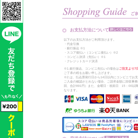
お支払方法について
以下のお支払方法がご利用頂けます。
・代金引換
・銀行振込 ※1
・スコア後払い（コンビニ後払い）※2
・コンビニ決済（先払い）※1
・クレジットカード決済
※1.銀行振込、コンビニ先払いの場合は
ご注文より7
ご了承の程をお願い申し上げます。
※2.は、払込票発行日から14日以内にコンビニでお
ご入金の確認がとれない場合、ご請求金額に回収事務
回、合計891円）また、金曜日・祝前日 15：00
なります。