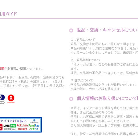
返品・交換・キャンセルについ
１．返品について
返品・交換は未使用のものに限らせて頂きます
商品到着後10日以内にご連絡なき場合は、返品
※カラーコンタクトにつきましては、未使用・箱
２．返品送料について
「イメージが違う」などのお客様のご都合によ
日間
が
お支払い期限
となります。
ます。
破損、欠品等の不良品につきましては、送料は
支払い下さい。お支払い期限を一定期間過ぎても
３.交換について
手数料297円（税込）を加算します。（最大3
交換品の発送送料はクラッセが負担いたします
以降に頂戴したご注文は、【翌平日】の受注処理と
交換の際に、色のご相談も承ります。
個人情報のお取り扱いについて
当店は、インターネット通販を通じて知り得たお
発送、また代金決済の為にのみ
使用し、お客様に無断で第三者に譲渡・漏洩す
安心してお買い物をお楽しみくださいませ。
また個人情報開示・訂正および利用・提供の中
但し、警察・裁判所等法的機関から提示を求め