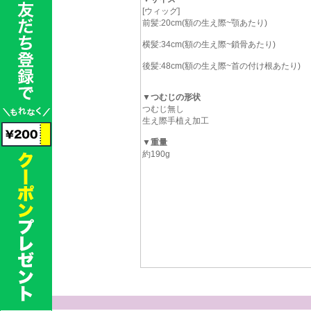
[ウィッグ]
前髪:20cm(額の生え際~顎あたり)
横髪:34cm(額の生え際~鎖骨あたり)
後髪:48cm(額の生え際~首の付け根あたり)
▼つむじの形状
つむじ無し
生え際手植え加工
▼重量
約190g