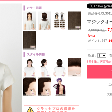
商品番号:CLS011
マジックオー
7,
7,990
円(税込)
8
%OFF
ポイント:
367
14
数量：
在
8月6日に発送可能です
こ
大