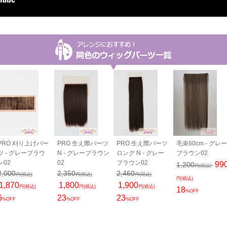
PRO 刈り上げパー
PRO 生え際パーツ
PRO 生え際パーツ
毛束60cm - グレー
ツ - グレーブラウ
N - グレーブラウン
ロング N - グレー
ブラウン02
ン02
02
ブラウン02
99
1,200
円(税込)
2,000
2,350
2,460
円(税込)
円(税込)
円(税込)
円(税込)
1,870
1,800
1,900
円(税込)
円(税込)
円(税込)
18
%OFF
6
23
23
%OFF
%OFF
%OFF