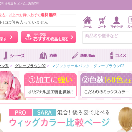
で即日発送＆コンビニ決済OK!
送料無料
税込）以上のお買い上げで
トには何も入っていません
ウィッグをカラーから探す
キャラ別おすすめ商品を
ウン系
>
グレーブラウン02
>
マジックオールバック - グレーブラウン02