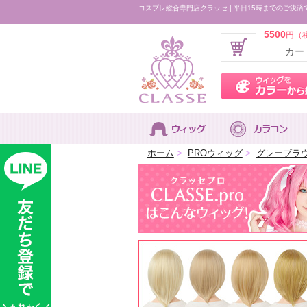
コスプレ総合専門店クラッセ | 平日15時までのご決済
5500
円（
カー
ホーム
>
PROウィッグ
>
グレーブラ