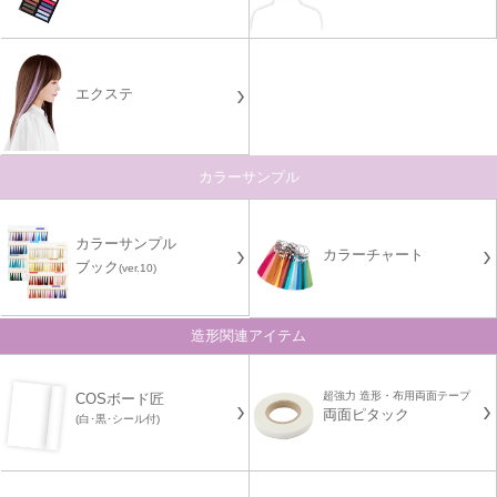
エクステ
カラーサンプル
カラーサンプル
カラーチャート
ブック
(ver.10)
造形関連アイテム
超強力 造形・布用両面テープ
COSボード匠
両面ピタック
(白･黒･シール付)