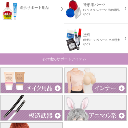
造形用パーツ
造形サポート用品
(クリスタルパーツ･装飾用品
など)
塗料
(造形トップ/ベース･各種塗料
など)
その他のサポートアイテム