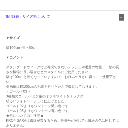
商品詳細・サイズ等について
▼サイズ
幅100cm×長さ60cm
▼コメント
スタンダードウィッグでは再現できないメッシュや毛量の増量、一部の長
さが極端に長い場合などのスタイルにご使用ください。
幅は100cmと長くなっていますので、お好みの長さに切ってご使用下さ
い。
※画像は幅100cmの毛束を折りたたんで撮影しております。
＜ゴールド03＞
3種類のゴールドと少量のオフホワイトをミックス
明るいライトベージュに仕上げました。
ゴールド02よりもワントーン濃い色です。
ゴールド05よりもワントーン薄い色です。
★色についてのご注意★
PROとSARAは繊維が異なるため、色番号が同じでも繊維の色は同じでは
ありません。