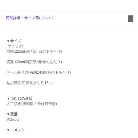
商品詳細・サイズ等について
▼サイズ
[ウィッグ]
前髪:22cm(頭頂部~目の下あたり)
横髪:42cm(頭頂部~鎖骨のあたり)
テール長さ:左右約24cm(首の下あたり)
結び目位置:襟足から約15cm
▼つむじの形状
人工頭皮(後頭部の分け目部分)
▼重量
約280g
▼コメント