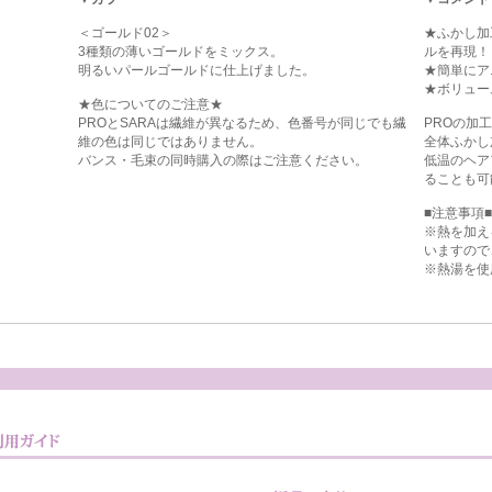
＜ゴールド02＞
★ふかし加
3種類の薄いゴールドをミックス。
ルを再現！
明るいパールゴールドに仕上げました。
★簡単にア
★ボリュー
★色についてのご注意★
PROとSARAは繊維が異なるため、色番号が同じでも繊
PROの加
維の色は同じではありません。
全体ふかし
バンス・毛束の同時購入の際はご注意ください。
低温のヘア
ることも可
■注意事項■
※熱を加え
いますので
※熱湯を使