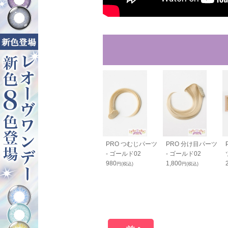
ルバンス80cm
バンス110cm - ゴ
PRO つむじパーツ
PRO 分け目パーツ
ールド02
ールド02
- ゴールド02
- ゴールド02
0
2,600
980
1,800
円(税込)
円(税込)
円(税込)
円(税込)