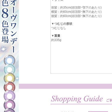
前髪：約35cm(頭頂部~顎下のあたり)
横髪：約60cm(頭頂部~胸下のあたり)
後髪：約60cm(頭頂部~胸下のあたり)
▼つむじの形状
つむじなし
▼重量
約335g