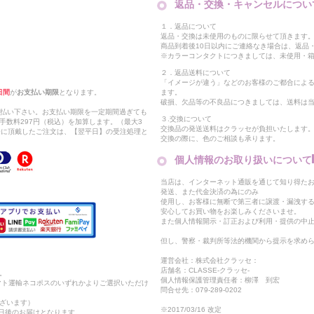
返品・交換・キャンセルについ
１．返品について
返品・交換は未使用のものに限らせて頂きます
商品到着後10日以内にご連絡なき場合は、返品
※カラーコンタクトにつきましては、未使用・箱
２．返品送料について
「イメージが違う」などのお客様のご都合によ
日間
が
お支払い期限
となります。
ます。
破損、欠品等の不良品につきましては、送料は
支払い下さい。お支払い期限を一定期間過ぎても
３.交換について
手数料297円（税込）を加算します。（最大3
交換品の発送送料はクラッセが負担いたします
以降に頂戴したご注文は、【翌平日】の受注処理と
交換の際に、色のご相談も承ります。
個人情報のお取り扱いについて
当店は、インターネット通販を通じて知り得たお
発送、また代金決済の為にのみ
使用し、お客様に無断で第三者に譲渡・漏洩す
安心してお買い物をお楽しみくださいませ。
また個人情報開示・訂正および利用・提供の中
但し、警察・裁判所等法的機関から提示を求め
運営会社：株式会社クラッセ：
店舗名：CLASSE-クラッセ-
。
個人情報保護管理責任者：柳澤 到宏
マト運輸ネコポスのいずれかよりご選択いただけ
問合せ先：079-289-0202
ざいます）
※2017/03/16 改定
2日後のお届けとなります。