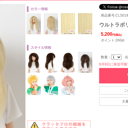
商品番号:CLS019
ウルトラボリ
5,200
円(税込)
ポイント:260pt
数量：
在
8月8日に発送可能です
こ
大