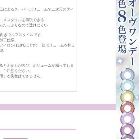
工によるスーパーボリュームで二次元スタイ
ニメスタイルを再現できる！
ムたっぷりなので透けにくい
工向きウルフスタイルです。
加工仕様。
アイロン(110℃ほど)で一部ボリュームを抑え
能。
るとふかしがのび、ボリュームが減ってしま
、ご注意ください。
用する染色はできません。