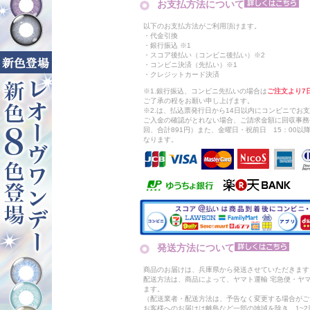
お支払方法について
以下のお支払方法がご利用頂けます。
・代金引換
・銀行振込 ※1
・スコア後払い（コンビニ後払い）※2
・コンビニ決済（先払い）※1
・クレジットカード決済
※1.銀行振込、コンビニ先払いの場合は
ご注文より7
ご了承の程をお願い申し上げます。
※2.は、払込票発行日から14日以内にコンビニでお
ご入金の確認がとれない場合、ご請求金額に回収事務
回、合計891円）また、金曜日・祝前日 15：00
なります。
発送方法について
商品のお届けは、兵庫県から発送させていただきます
配送方法は、商品によって、ヤマト運輸 宅急便・ヤ
ます。
（配送業者・配送方法は、予告なく変更する場合がご
お客様へのお届けは離島など一部の地域を除き、1~