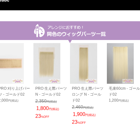
PRO 刈り上げパー
PRO 生え際パーツ
PRO 生え際パーツ
毛束60cm - ゴール
ツ - ゴールド02
N - ゴールド02
ロング N - ゴール
ド02
2,000
ド02
1,200
2,350
円(税込)
円(税込)
円(税込)
2,460
1,800
円(税込)
円(税込)
1,900
23
円(税込)
%OFF
23
%OFF