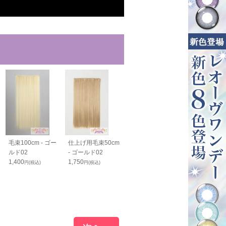
毛束100cm - ゴー
仕上げ用毛束50cm
ボリュームアップ
バンス40cm -
ルド02
- ゴールド02
毛束70cm - ゴール
ルド02
1,400
1,750
ド02
1,800
円(税込)
円(税込)
円(税込)
1,900
円(税込)