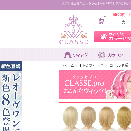
コスプレ総合専門店クラッセ | 平日15時までのご決済
5500
円（
カー
ホーム
>
PROウィッグ
>
ゴールド系