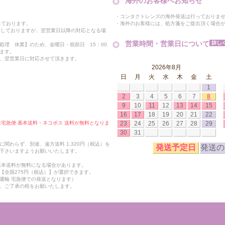
海外のお客様へお知らせ
・コンタクトレンズの海外発送は行っておりま
・海外のお客様には、処方箋をご提出頂く場合
っております。
付しておりますが、翌営業日以降の対応となる場
営業時間・営業日について
処理 休業】のため、金曜日・祝前日 15：00
ます。
、翌営業日に対応させて頂きます。
2026年8月
日
月
火
水
木
金
土
1
2
3
4
5
6
7
8
9
10
11
12
13
14
15
16
17
18
19
20
21
22
23
24
25
26
27
28
29
合は宅急便 基本送料・ネコポス 送料が無料となりま
30
31
関わらず、別途、遠方送料 1,320円（税込）を
発送予定日
発送の
下さいますようお願いいたします。
も基本送料が無料になる場合があります。
【全国275円（税込）】が選択できます。
運輸 宅急便での発送となります）
、ご了承の程をお願いたします。