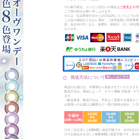
※1.銀行振込、コンビニ先払いの場合は
ご注文より7
ご了承の程をお願い申し上げます。
※2.は、払込票発行日から14日以内にコンビニでお
ご入金の確認がとれない場合、ご請求金額に回収事務
回、合計891円）また、金曜日・祝前日 15：00
なります。
発送方法について
商品のお届けは、兵庫県から発送させていただきます
配送方法は、商品によって、ヤマト運輸 宅急便・ヤ
ます。
（配送業者・配送方法は、予告なく変更する場合がご
お客様へのお届けは離島など一部の地域を除き、1~
只今ご注文頂くと
8月8日
に発送可能です。(8月8日13:
只今お振込みを頂くと
8月10日
に発送可能です。(8月8日