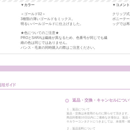
▼カラー
▼コメント
＜ゴールド02＞
クリップ式
3種類の薄いゴールドをミックス。
ポニーテー
明るいパールゴールドに仕上げました。
ッグでは再
★色についてのご注意★
PROとSARAは繊維が異なるため、色番号が同じでも繊
維の色は同じではありません。
バンス・毛束の同時購入の際はご注意ください。
返品・交換・キャンセルについ
１．返品について
返品・交換は未使用のものに限らせて頂きます
商品到着後10日以内にご連絡なき場合は、返品
※カラーコンタクトにつきましては、未使用・箱
２．返品送料について