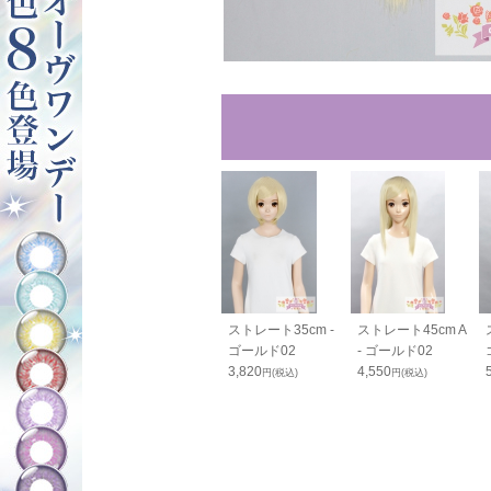
ンテールベー
PRO つむじパーツ
ストレート35cm -
ストレート45cm A
 ゴールド02
- ゴールド02
ゴールド02
- ゴールド02
0
980
3,820
4,550
円(税込)
円(税込)
円(税込)
円(税込)