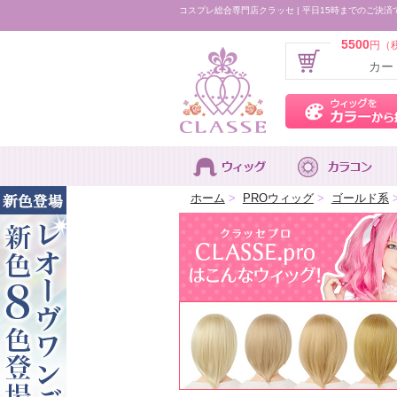
コスプレ総合専門店クラッセ | 平日15時までのご決済
5500
円（
カー
ホーム
>
PROウィッグ
>
ゴールド系