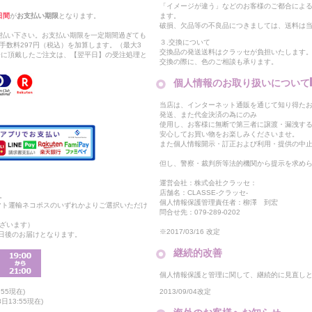
「イメージが違う」などのお客様のご都合によ
日間
が
お支払い期限
となります。
ます。
破損、欠品等の不良品につきましては、送料は
支払い下さい。お支払い期限を一定期間過ぎても
３.交換について
手数料297円（税込）を加算します。（最大3
交換品の発送送料はクラッセが負担いたします
以降に頂戴したご注文は、【翌平日】の受注処理と
交換の際に、色のご相談も承ります。
個人情報のお取り扱いについて
当店は、インターネット通販を通じて知り得たお
発送、また代金決済の為にのみ
使用し、お客様に無断で第三者に譲渡・漏洩す
安心してお買い物をお楽しみくださいませ。
また個人情報開示・訂正および利用・提供の中
但し、警察・裁判所等法的機関から提示を求め
運営会社：株式会社クラッセ：
店舗名：CLASSE-クラッセ-
。
個人情報保護管理責任者：柳澤 到宏
マト運輸ネコポスのいずれかよりご選択いただけ
問合せ先：079-289-0202
ざいます）
※2017/03/16 改定
2日後のお届けとなります。
継続的改善
個人情報保護と管理に関して、継続的に見直し
2013/09/04改定
55現在)
13:55現在)