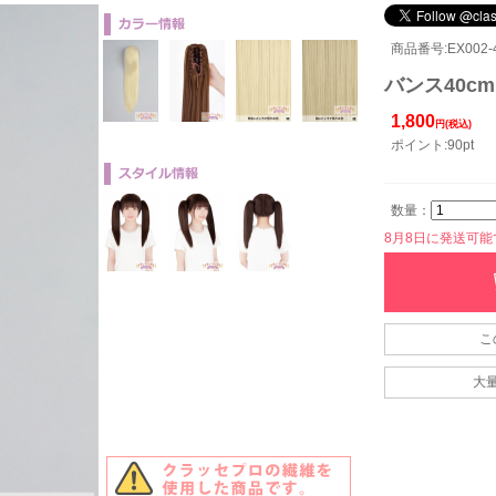
商品番号:EX002-4
バンス40cm
1,800
円(税込)
ポイント:90pt
数量：
8月8日に発送可能です
こ
大