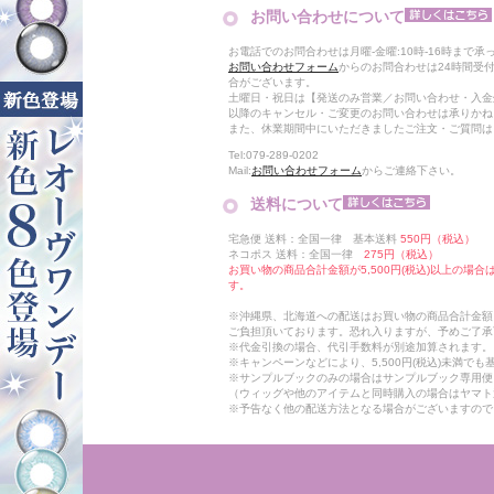
お問い合わせについて
お電話でのお問合わせは月曜-金曜:10時-16時まで承
お問い合わせフォーム
からのお問合わせは24時間受
合がございます。
土曜日・祝日は【発送のみ営業／お問い合わせ・入金
以降のキャンセル・ご変更のお問い合わせは承りかね
また、休業期間中にいただきましたご注文・ご質問は
Tel:079-289-0202
Mail:
お問い合わせフォーム
からご連絡下さい。
送料について
宅急便 送料：全国一律 基本送料
550円（税込）
ネコポス 送料：全国一律
275円（税込）
お買い物の商品合計金額が5,500円(税込)以上の場
す。
※沖縄県、北海道への配送はお買い物の商品合計金額に
ご負担頂いております。恐れ入りますが、予めご了承
※代金引換の場合、代引手数料が別途加算されます。
※キャンペーンなどにより、5,500円(税込)未満で
※サンプルブックのみの場合はサンプルブック専用便
（ウィッグや他のアイテムと同時購入の場合はヤマト
※予告なく他の配送方法となる場合がございますので