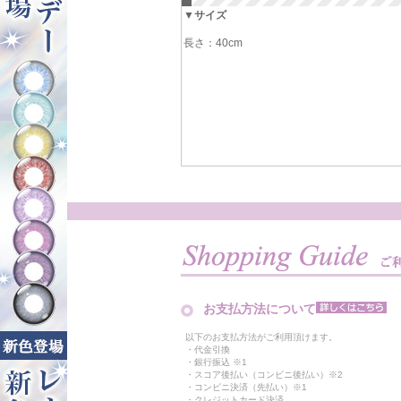
▼サイズ
長さ：40cm
お支払方法について
以下のお支払方法がご利用頂けます。
・代金引換
・銀行振込 ※1
・スコア後払い（コンビニ後払い）※2
・コンビニ決済（先払い）※1
・クレジットカード決済